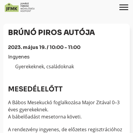
Skip
Ugrás
to
a
BRÚNÓ PIROS AUTÓJA
Content
navigációhoz
2023. május 19. / 10:00 - 11:00
Ingyenes
Gyerekeknek, családoknak
MESEDÉLELŐTT
A Bábos Mesekuckó foglalkozása Major Zitával 0–3
éves gyerekeknek.
A bábelőadást mesetorna követi.
A rendezvény ingyenes, de előzetes regisztrációhoz