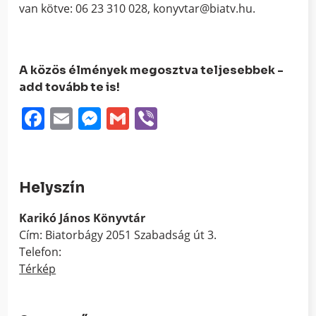
van kötve: 06 23 310 028, konyvtar@biatv.hu.
A közös élmények megosztva teljesebbek -
add tovább te is!
Facebook
Email
Messenger
Gmail
Viber
Helyszín
Karikó János Könyvtár
Cím: Biatorbágy 2051 Szabadság út 3.
Telefon:
Térkép