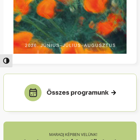
Nagy kontraszt váltása
Összes programunk
MARADJ KÉPBEN VELÜNK!