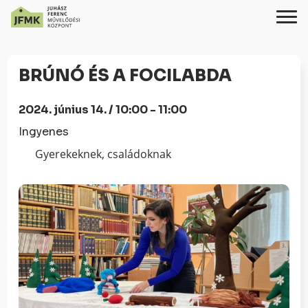
Skip
Ugrás
to
a
BRÚNÓ ÉS A FOCILABDA
Content
navigációhoz
2024. június 14. / 10:00 - 11:00
Ingyenes
Gyerekeknek, családoknak