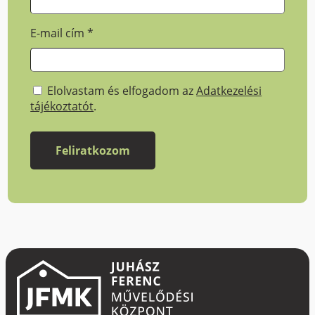
E-mail cím
*
Elolvastam és elfogadom az
Adatkezelési
tájékoztatót
.