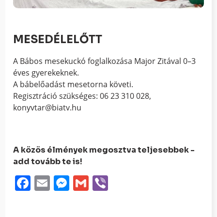
MESEDÉLELŐTT
A Bábos mesekuckó foglalkozása Major Zitával 0–3
éves gyerekeknek.
A bábelőadást mesetorna követi.
Regisztráció szükséges: 06 23 310 028,
konyvtar@biatv.hu
A közös élmények megosztva teljesebbek -
add tovább te is!
Facebook
Email
Messenger
Gmail
Viber