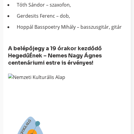
Tóth Sándor – szaxofon,
Gerdesits Ferenc – dob,
Hoppál Basspoetry Mihály – basszusgitár, gitár
A belépőjegy a 19 órakor kezdődő
HegedűÉnek – Nemes Nagy Ágnes
centenáriumi estre is érvényes!