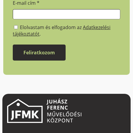
E-mail cím
*
Elolvastam és elfogadom az
Adatkezelési
tájékoztatót
.