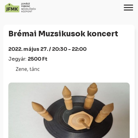
Skip
Ugrás
to
a
Brémai Muzsikusok koncert
Content
navigációhoz
2022. május 27. / 20:30 - 22:00
Jegyár:
2500 Ft
Zene, tánc