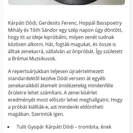
Kárpáti Dódi, Gerdesits Ferenc, Hoppál Basspoetry
Mihály és Tóth Sándor egy szép napon úgy döntött,
hogy itt az ideje kipróbálni, milyen zenét tudnak
közösen alkotni. Hát, fogták magukat, és össze is
álltak zenekarrá, vállalván az önpróbát. Így született
a Brémai Muzsikusok.
A repertoárjukban teljesen újraértelmezett
standardektől kezdve Dódi versein át egyéb
zenekaraikból átemelt önidézetekig mindenféle
őrületre lehet számítani. A zenei kísérlet
eredményét most először lehet meghallgatni. Hogy
a próbát kiállták-e, azt mindenki eldöntheti
magában. Szerintük igen.
Tulit Gyopár Kárpáti Dódi – trombita, ének