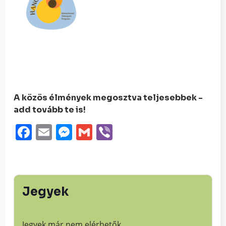
A közös élmények megosztva teljesebbek -
add tovább te is!
Facebook
Email
Messenger
Gmail
Viber
Jegyek
Jegyek már nem elérhetők.