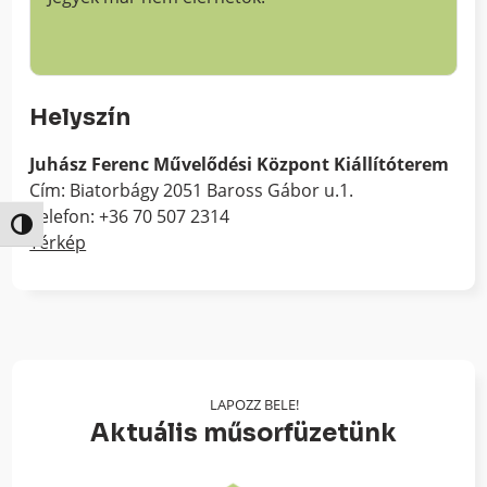
Helyszín
Juhász Ferenc Művelődési Központ Kiállítóterem
Cím: Biatorbágy 2051 Baross Gábor u.1.
Telefon: +36 70 507 2314
Nagy kontraszt váltása
Térkép
LAPOZZ BELE!
Aktuális műsorfüzetünk