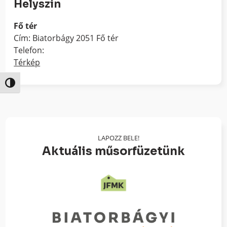
Helyszín
Fő tér
Cím: Biatorbágy 2051 Fő tér
Telefon:
Térkép
Nagy kontraszt váltása
LAPOZZ BELE!
Aktuális műsorfüzetünk