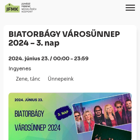
Skip
Ugrás
to
a
BIATORBÁGY VÁROSÜNNEP
Content
navigációhoz
2024 – 3. nap
2024. június 23. / 00:00 - 23:59
Ingyenes
Zene, tánc
Ünnepeink