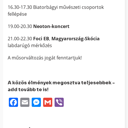
16.30-17.30 Biatorbágyi művészeti csoportok
fellépése
19.00-20.30
Neoton-koncert
21.00-22.30
Foci EB
,
Magyarország-Skócia
labdarúgó mérkőzés
A műsorváltozás jogát fenntartjuk!
A közös élmények megosztva teljesebbek -
add tovább te is!
Facebook
Email
Messenger
Gmail
Viber