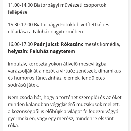
11.00-14.00 Biatorbágyi művészeti csoportok
fellépése
15.30-17.00 Biatorbágyi Fotóklub vetítettképes
előadása a Faluház nagytermében
16.00-17.00
Paár Julcsi: Rókatánc
mesés komédia,
helyszín: Faluház nagyterem
Impulzív, korosztályokon átívelő mesevilágba
varázsolják át a nézőt a virtuóz zenészek, dinamikus
és humoros táncszínházi elemek, lendületes
sodrású játék.
Nem csoda hát, hogy a történet szereplői és az őket
minden kalandban végigkísérő muzsikusok mellett,
a közönségből is előbújik a világot felfedezni vágyó
gyermeki én, vagy egy merész, mindenre elszánt
róka.