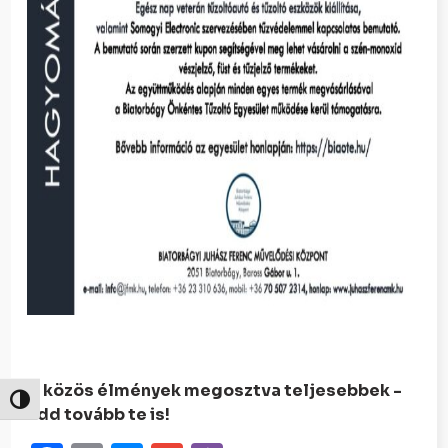
A közös élmények megosztva teljesebbek -
Nagy kontraszt váltása
add tovább te is!