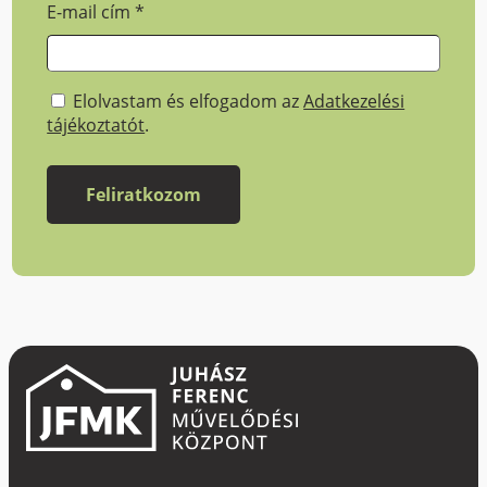
E-mail cím
*
Elolvastam és elfogadom az
Adatkezelési
tájékoztatót
.