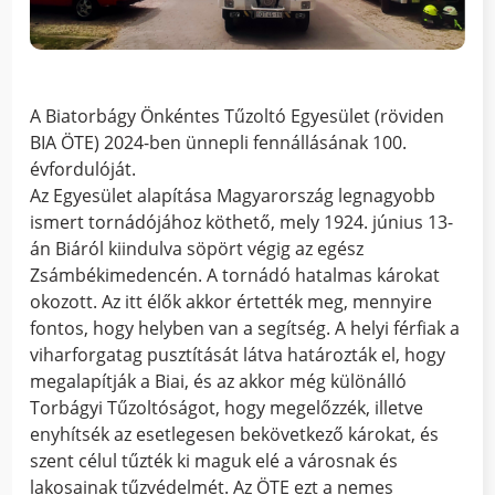
A Biatorbágy Önkéntes Tűzoltó Egyesület (röviden
BIA ÖTE) 2024-ben ünnepli fennállásának 100.
évfordulóját.
Az Egyesület alapítása Magyarország legnagyobb
ismert tornádójához köthető, mely 1924. június 13-
án Biáról kiindulva söpört végig az egész
Zsámbékimedencén. A tornádó hatalmas károkat
okozott. Az itt élők akkor értették meg, mennyire
fontos, hogy helyben van a segítség. A helyi férfiak a
viharforgatag pusztítását látva határozták el, hogy
megalapítják a Biai, és az akkor még különálló
Torbágyi Tűzoltóságot, hogy megelőzzék, illetve
enyhítsék az esetlegesen bekövetkező károkat, és
szent célul tűzték ki maguk elé a városnak és
lakosainak tűzvédelmét. Az ÖTE ezt a nemes