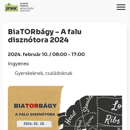
Skip
Ugrás
to
a
BiaTORbágy – A falu
Content
navigációhoz
disznótora 2024
2024. február 10. / 08:00 - 17:00
Ingyenes
Gyerekeknek, családoknak