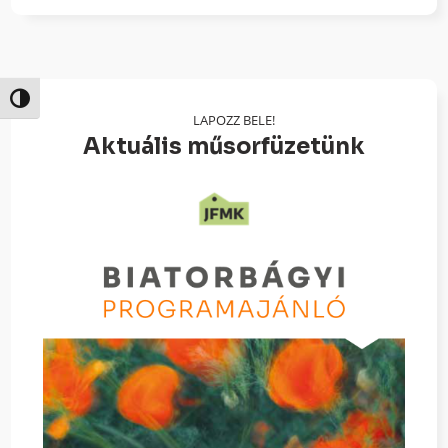
Nagy kontraszt váltása
LAPOZZ BELE!
Aktuális műsorfüzetünk