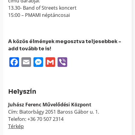
című darabját
13.30- Band of Streets koncert
15:00 – PMAMI néptáncosai
A közös élmények megosztva teljesebbek -
add tovább te is!
Facebook
Email
Messenger
Gmail
Viber
Helyszín
Juhász Ferenc Művelődési Központ
Cím: Biatorbágy 2051 Baross Gábor u. 1.
Telefon: +36 70 507 2314
Térkép