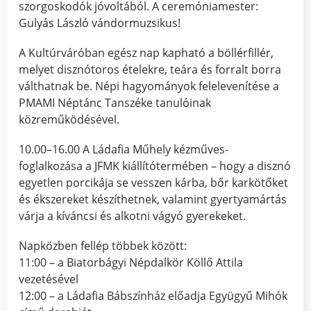
szorgoskodók jóvoltából. A ceremóniamester:
Gulyás László vándormuzsikus!
A Kultúrváróban egész nap kapható a böllérfillér,
melyet disznótoros ételekre, teára és forralt borra
válthatnak be. Népi hagyományok felelevenítése a
PMAMI Néptánc Tanszéke tanulóinak
közreműködésével.
10.00–16.00 A Ládafia Műhely kézműves-
foglalkozása a JFMK kiállítótermében – hogy a disznó
egyetlen porcikája se vesszen kárba, bőr karkötőket
és ékszereket készíthetnek, valamint gyertyamártás
várja a kíváncsi és alkotni vágyó gyerekeket.
Napközben fellép többek között:
11:00 – a Biatorbágyi Népdalkör Köllő Attila
vezetésével
12:00 – a Ládafia Bábszínház előadja Együgyű Mihók