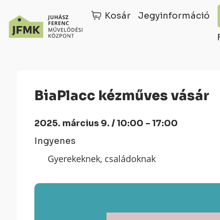
Kosár
Jegyinformáció
Skip
Ugrás
to
a
Content
navigációhoz
BiaPlacc kézműves vásár
2025. március 9. / 10:00 - 17:00
Ingyenes
Gyerekeknek, családoknak