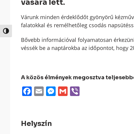
vására lett.
Várunk minden érdeklődőt gyönyörű kézműves
falatokkal és remélhetőleg csodás napsütéss
Nagy kontraszt váltása
Bővebb információval folyamatosan érkezünk, 
véssék be a naptárokba az időpontot, hogy 2
A közös élmények megosztva teljesebbek
Facebook
Email
Messenger
Gmail
Viber
Helyszín