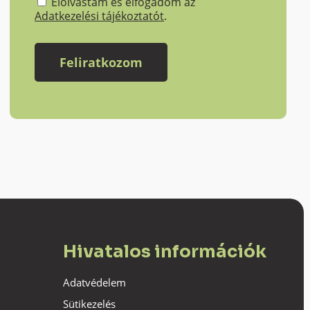
Elolvastam és elfogadom az
Adatkezelési tájékoztatót
.
Hivatalos információk
Adatvédelem
Sütikezelés