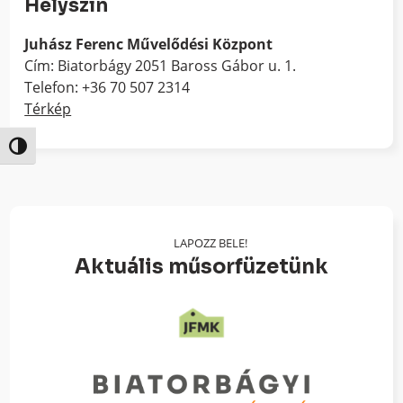
Helyszín
Juhász Ferenc Művelődési Központ
Cím: Biatorbágy 2051 Baross Gábor u. 1.
Telefon: +36 70 507 2314
Térkép
Nagy kontraszt váltása
LAPOZZ BELE!
Aktuális műsorfüzetünk