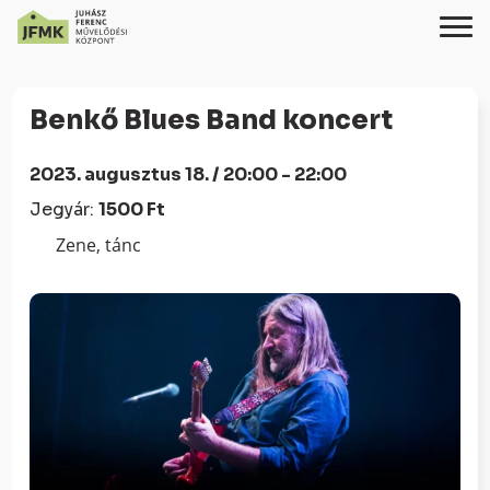
Skip
Ugrás
to
a
Benkő Blues Band koncert
Content
navigációhoz
2023. augusztus 18. / 20:00 - 22:00
Jegyár:
1500 Ft
Zene, tánc