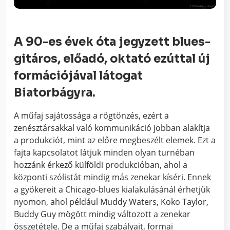
A 90-es évek óta jegyzett blues-
gitáros, előadó, oktató ezúttal új
formációjával látogat
Biatorbágyra.
A műfaj sajátossága a rögtönzés, ezért a
zenésztársakkal való kommunikáció jobban alakítja
a produkciót, mint az előre megbeszélt elemek. Ezt a
fajta kapcsolatot látjuk minden olyan turnéban
hozzánk érkező külföldi produkcióban, ahol a
központi szólistát mindig más zenekar kíséri. Ennek
a gyökereit a Chicago-blues kialakulásánál érhetjük
nyomon, ahol például Muddy Waters, Koko Taylor,
Buddy Guy mögött mindig változott a zenekar
összetétele. De a műfaj szabályait, formai