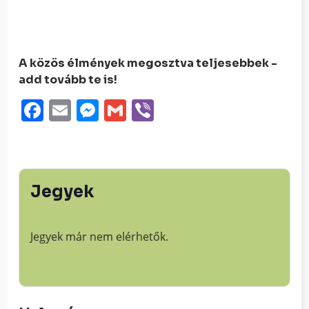
A közös élmények megosztva teljesebbek -
add tovább te is!
Facebook
Email
Messenger
Gmail
Viber
Jegyek
Jegyek már nem elérhetők.