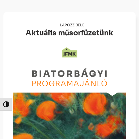
LAPOZZ BELE!
Aktuális műsorfüzetünk
Nagy kontraszt váltása