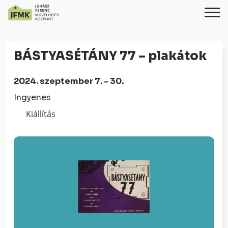
Skip
Ugrás
to
a
BÁSTYASÉTÁNY 77 – plakátok
Content
navigációhoz
2024. szeptember 7. - 30.
Ingyenes
Kiállítás