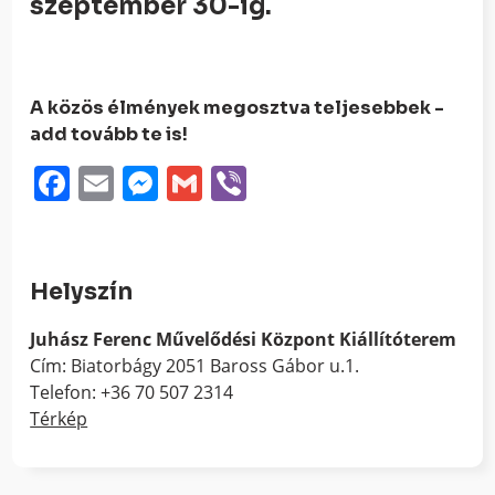
szeptember 30-ig.
A közös élmények megosztva teljesebbek -
add tovább te is!
Facebook
Email
Messenger
Gmail
Viber
Helyszín
Juhász Ferenc Művelődési Központ Kiállítóterem
Cím: Biatorbágy 2051 Baross Gábor u.1.
Telefon: +36 70 507 2314
Térkép