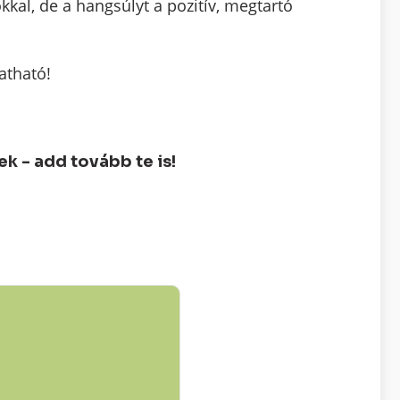
kal, de a hangsúlyt a pozitív, megtartó
atható!
 - add tovább te is!