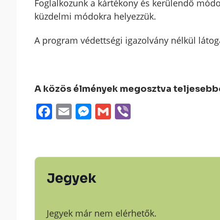
Foglalkozunk a kártékony és kerülendő módok
küzdelmi módokra helyezzük.
A program védettségi igazolvány nélkül látog
A közös élmények megosztva teljesebbek
Facebook
Email
Messenger
Gmail
Viber
Jegyek
Jegyek már nem elérhetők.