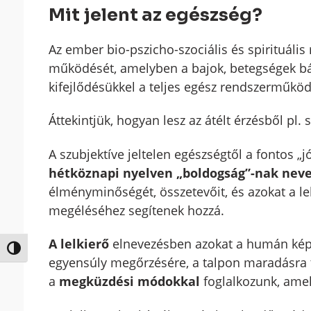
Mit jelent az egészség?
Az ember bio-pszicho-szociális és spirituális
működését, amelyben a bajok, betegségek bá
kifejlődésükkel a teljes egész rendszerműködé
Áttekintjük, hogyan lesz az átélt érzésből pl. 
A szubjektíve jeltelen egészségtől a fontos „
hétköznapi nyelven „boldogság”-nak neve
élményminőségét, összetevőit, és azokat a le
megéléséhez segítenek hozzá.
A lelkierő
elnevezésben azokat a humán képe
Nagy kontraszt váltása
egyensúly megőrzésére, a talpon maradásra 
a
megküzdési módokkal
foglalkozunk, amely