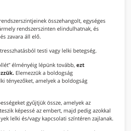
 rendszerszintjeinek összehangolt, egységes
rmely rendszerszinten elindulhatnak, és
s zavara áll elő.
stresszhatásból testi vagy lelki betegség.
jóllét” élményéig lépünk tovább,
ezt
zzük.
Elemezzük a boldogság
lki tényezőket, amelyek a boldogság
sségeket gyűjtjük össze, amelyek az
teszik képessé az embert, majd pedig azokkal
ek lelki és/vagy kapcsolati színtéren zajlanak.