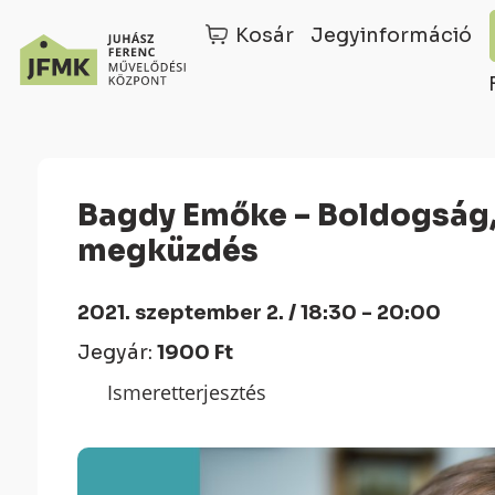
Kosár
Jegyinformáció
Skip
Ugrás
to
a
Content
navigációhoz
Bagdy Emőke – Boldogság, egészség, lelkierő,
megküzdés
2021. szeptember 2. / 18:30 - 20:00
Jegyár:
1900 Ft
Ismeretterjesztés