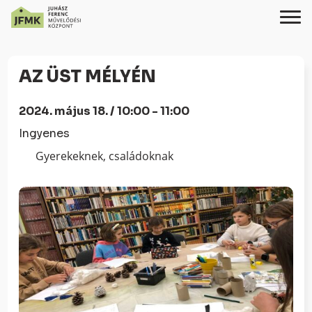
Skip
Ugrás
to
a
AZ ÜST MÉLYÉN
Content
navigációhoz
2024. május 18. / 10:00 - 11:00
Ingyenes
Gyerekeknek, családoknak