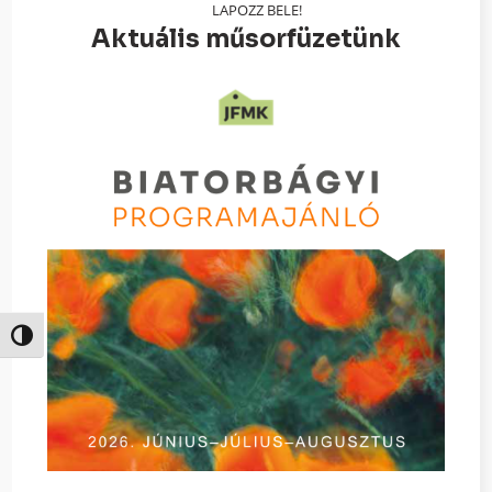
LAPOZZ BELE!
Aktuális műsorfüzetünk
Nagy kontraszt váltása