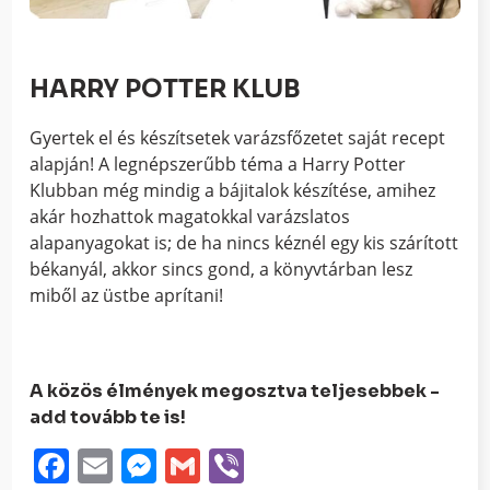
HARRY POTTER KLUB
Gyertek el és készítsetek varázsfőzetet saját recept
alapján! A legnépszerűbb téma a Harry Potter
Klubban még mindig a bájitalok készítése, amihez
akár hozhattok magatokkal varázslatos
alapanyagokat is; de ha nincs kéznél egy kis szárított
békanyál, akkor sincs gond, a könyvtárban lesz
miből az üstbe aprítani!
A közös élmények megosztva teljesebbek -
add tovább te is!
Facebook
Email
Messenger
Gmail
Viber