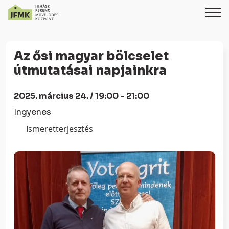
Skip
Ugrás
to
a
Az ősi magyar bölcselet
Content
navigációhoz
útmutatásai napjainkra
2025. március 24. / 19:00 - 21:00
Ingyenes
Ismeretterjesztés