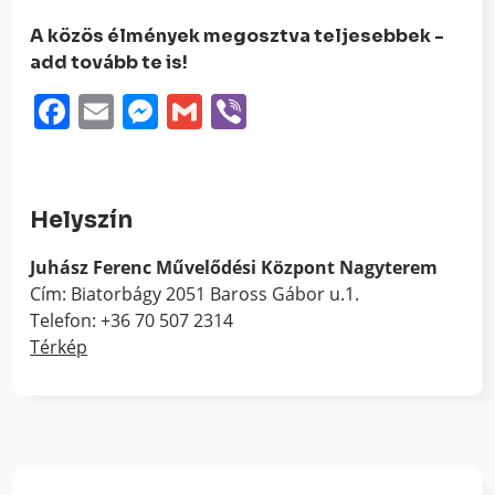
A közös élmények megosztva teljesebbek -
add tovább te is!
Facebook
Email
Messenger
Gmail
Viber
Helyszín
Juhász Ferenc Művelődési Központ Nagyterem
Cím: Biatorbágy 2051 Baross Gábor u.1.
Telefon: +36 70 507 2314
Térkép