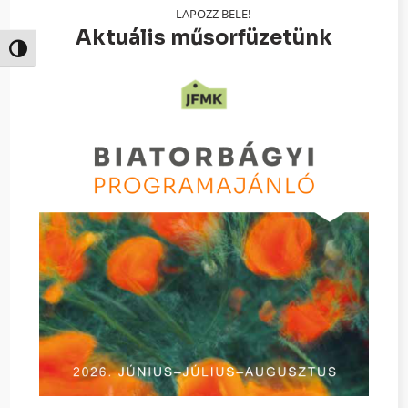
LAPOZZ BELE!
Aktuális műsorfüzetünk
Nagy kontraszt váltása