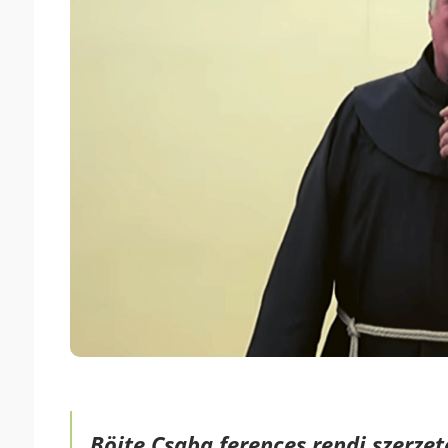
Böjte Csaba ferences rendi szerze