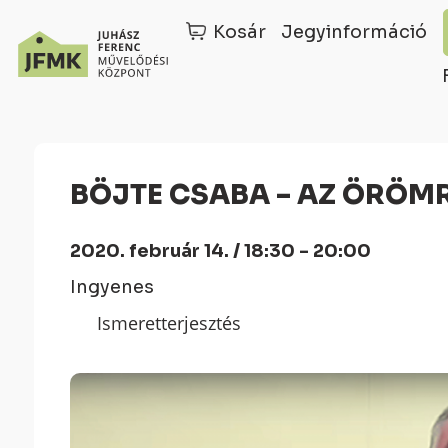
Kosár
Jegyinformáció
Skip
Ugrás
to
a
Content
navigációhoz
BÖJTE CSABA – AZ ÖRÖM
2020. február 14. / 18:30 - 20:00
Ingyenes
Ismeretterjesztés