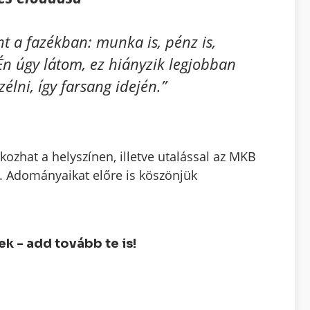
t a fazékban: munka is, pénz is,
Én úgy látom, ez hiányzik legjobban
lni, így farsang idején.”
ozhat a helyszínen, illetve utalással az MKB
Adományaikat előre is köszönjük
 - add tovább te is!