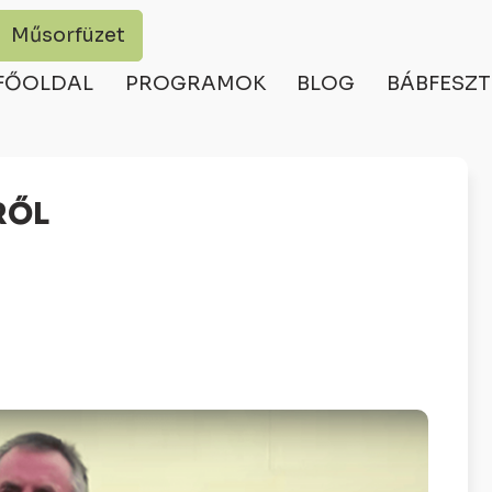
Műsorfüzet
FŐOLDAL
PROGRAMOK
BLOG
BÁBFESZT
RŐL