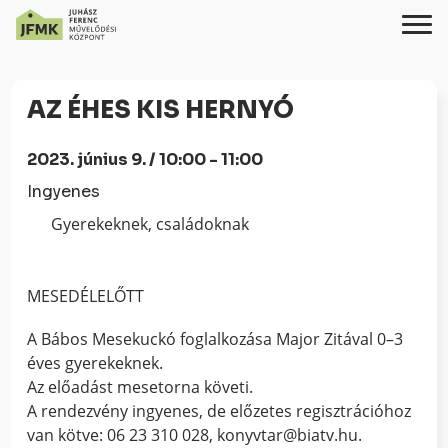
Skip
Ugrás
to
a
AZ ÉHES KIS HERNYÓ
Content
navigációhoz
2023. június 9. / 10:00 - 11:00
Ingyenes
Gyerekeknek, családoknak
MESEDÉLELŐTT
A Bábos Mesekuckó foglalkozása Major Zitával 0–3
éves gyerekeknek.
Az előadást mesetorna követi.
A rendezvény ingyenes, de előzetes regisztrációhoz
van kötve: 06 23 310 028, konyvtar@biatv.hu.