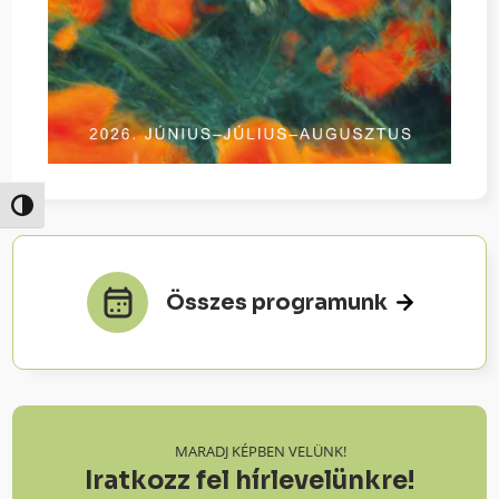
Nagy kontraszt váltása
Összes programunk
MARADJ KÉPBEN VELÜNK!
Iratkozz fel hírlevelünkre!