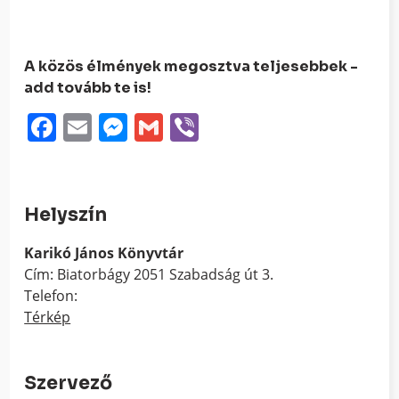
A közös élmények megosztva teljesebbek -
add tovább te is!
Facebook
Email
Messenger
Gmail
Viber
Helyszín
Karikó János Könyvtár
Cím: Biatorbágy 2051 Szabadság út 3.
Telefon:
Térkép
Szervező