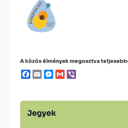
A közös élmények megosztva teljesebbek
Facebook
Email
Messenger
Gmail
Viber
Jegyek