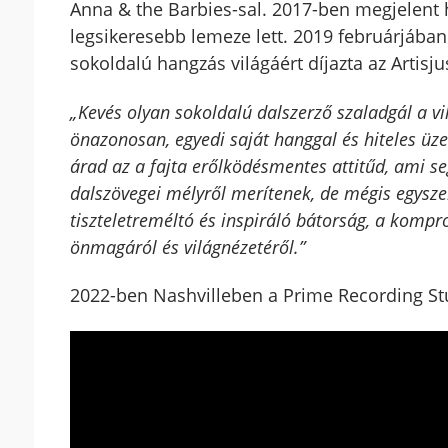
Anna & the Barbies-sal. 2017-ben megjelent
legsikeresebb lemeze lett. 2019 februárjában
sokoldalú hangzás világáért díjazta az Artisju
„Kevés olyan sokoldalú dalszerző szaladgál a vi
önazonosan, egyedi saját hanggal és hiteles üze
árad az a fajta erőlködésmentes attitűd, ami se
dalszövegei mélyről merítenek, de mégis egysz
tiszteletreméltó és inspiráló bátorság, a komp
önmagáról és világnézetéről.”
2022-ben Nashvilleben a Prime Recording Stu