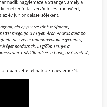
 harmadik nagylemeze a Stranger, amely a
 kiemelkedő dalszerzői teljesítményéért,
s az év junior dalszerzőjeként.
lágban, aki egyszerre több műfajban,
nettel megállja a helyét. Áron András dalaiból
gít elhinni: zenei mondanivalója egyetemes,
erűséget hordoznak. Legfőbb erénye a
romisszumok nélküli művészi hang, az őszinteség
dio-ban vette fel hatodik nagylemezét.