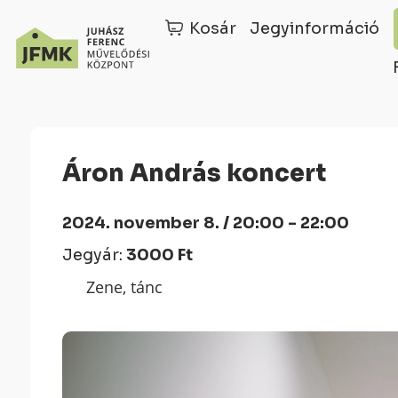
Kosár
Jegyinformáció
Skip
Ugrás
to
a
Content
navigációhoz
Áron András koncert
2024. november 8. / 20:00 - 22:00
Jegyár:
3000 Ft
Zene, tánc