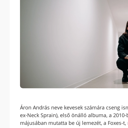
Áron András neve kevesek számára cseng isme
ex-Neck Sprain), első önálló albuma, a 2010-
májusában mutatta be új lemezét, a Foxes-t, 