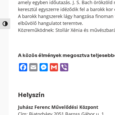
amely egyben időutazás. J. S. Bach örökzöld 
keresztül egyszerre idéződik fel a barokk kor 
A barokk hangszerek lágy hangzása finoman t
elbűvölő hangulatot teremtve.
Nagy kontraszt váltása
Közreműködnek: Stollár Xénia és művészbará
A közös élmények megosztva teljesebbek
Facebook
Email
Messenger
Gmail
Viber
Helyszín
Juhász Ferenc Művelődési Központ
Cím: Biatorbágy 2051 Baross Gábor u. 1.