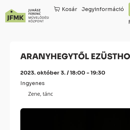
Kosár
Jegyinformáció
Skip
Ugrás
to
a
Content
navigációhoz
ARANYHEGYTŐL EZÜSTHO
2023. október 3. / 18:00 - 19:30
Ingyenes
Zene, tánc