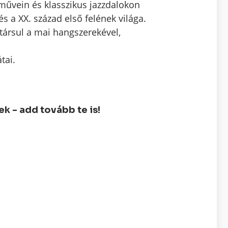
művein és klasszikus jazzdalokon
és a XX. század első felének világa.
ársul a mai hangszerekével,
tai.
 - add tovább te is!