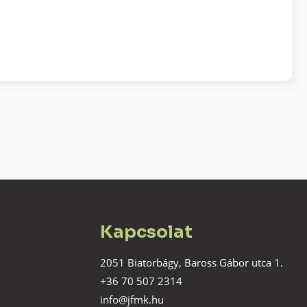
Kapcsolat
2051 Biatorbágy, Baross Gábor utca 1.
+36 70 507 2314
info@jfmk.hu