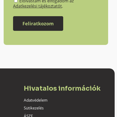
Elolvastam és elfogadom az
Adatkezelési tájékoztatót
.
Hivatalos információk
Adatvédelem
Sütikezelés
ÁSZF