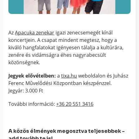
Az
Apacuka zenekar
igazi zenecsemegét kínál
koncertjein. A csapat mindent megtesz, hogy a
kiváló hangfalatokat igényesen tálalja a kultúrára,
zenére és vidámságra éhes nagyrabecsült
közönségnek.
Jegyek elővételben:
a
tixa.hu
weboldalon és Juhász
Ferenc Művelődési Központban készpénzzel.
Jegyár: 3.000 Ft
További információ:
+36 20 551 3416
A közös élmények megosztva teljesebbek -
add tovább te is!