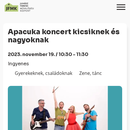
Skip
Ugrás
to
a
Apacuka koncert kicsiknek és
Content
navigációhoz
nagyoknak
2023. november 19. / 10:30 - 11:30
Ingyenes
Gyerekeknek, családoknak
Zene, tánc