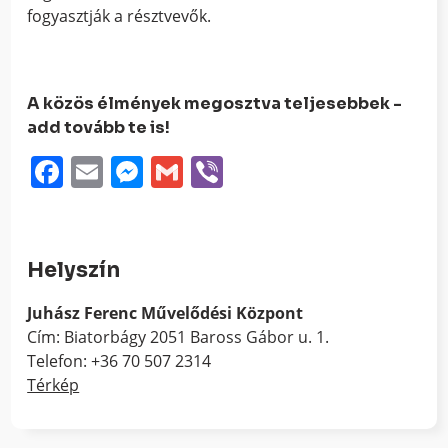
fogyasztják a résztvevők.
A közös élmények megosztva teljesebbek -
add tovább te is!
Facebook
Email
Messenger
Gmail
Viber
Helyszín
Juhász Ferenc Művelődési Központ
Cím: Biatorbágy 2051 Baross Gábor u. 1.
Telefon: +36 70 507 2314
Térkép