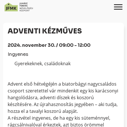
Skip
Ugrás
to
a
ADVENTI KÉZMŰVES
Content
navigációhoz
2024. november 30. / 09:00 - 12:00
Ingyenes
Gyerekeknek, családoknak
Advent első hétvégéjén a biatorbágyi nagycsaládos
csoport szeretettel vár mindenkit egy kis karácsonyi
hangolódásra, adventi díszek és koszorú
készítésére. Az újrahasznosítás jegyében – aki tudja,
hozza el a tavalyi koszorú alapját.
A részvétel ingyenes, de ha egy kis süteménnyel,
rágcsálnivalóval érkeztek, azt biztos örömmel