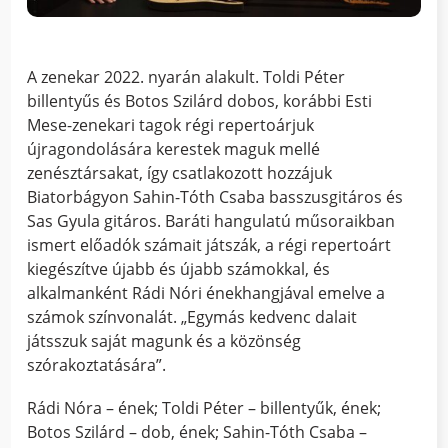
A zenekar 2022. nyarán alakult. Toldi Péter
billentyűs és Botos Szilárd dobos, korábbi Esti
Mese-zenekari tagok régi repertoárjuk
újragondolására kerestek maguk mellé
zenésztársakat, így csatlakozott hozzájuk
Biatorbágyon Sahin-Tóth Csaba basszusgitáros és
Sas Gyula gitáros. Baráti hangulatú műsoraikban
ismert előadók számait játszák, a régi repertoárt
kiegészítve újabb és újabb számokkal, és
alkalmanként Rádi Nóri énekhangjával emelve a
számok színvonalát. „Egymás kedvenc dalait
játsszuk saját magunk és a közönség
szórakoztatására”.
Rádi Nóra – ének; Toldi Péter – billentyűk, ének;
Botos Szilárd – dob, ének; Sahin-Tóth Csaba –