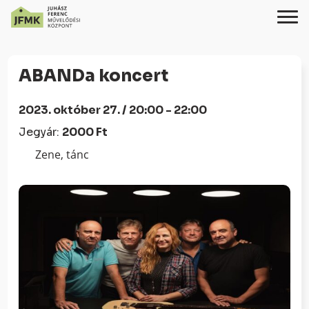
Skip
Ugrás
to
a
aBANDa koncert
Content
navigációhoz
2023. október 27. / 20:00 - 22:00
Jegyár:
2000 Ft
Zene, tánc