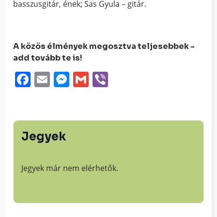
basszusgitár, ének; Sas Gyula – gitár.
A közös élmények megosztva teljesebbek -
add tovább te is!
Facebook
Email
Messenger
Gmail
Viber
Jegyek
Jegyek már nem elérhetők.