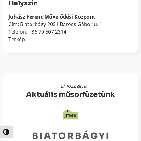
Helyszín
Juhász Ferenc Művelődési Központ
Cím: Biatorbágy 2051 Baross Gábor u. 1.
Telefon: +36 70 507 2314
Térkép
LAPOZZ BELE!
Aktuális műsorfüzetünk
Nagy kontraszt váltása