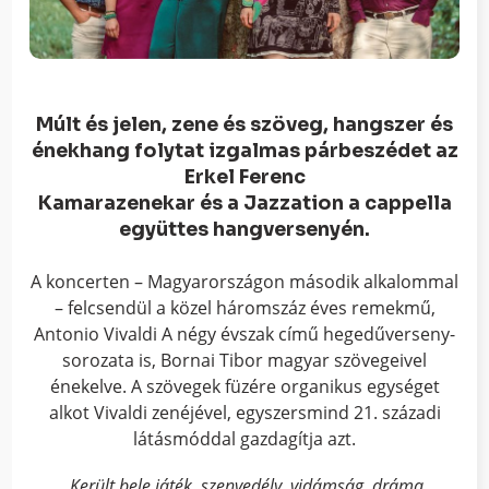
Múlt és jelen, zene és szöveg, hangszer és
énekhang folytat izgalmas párbeszédet az
Erkel Ferenc
Kamarazenekar és a Jazzation a cappella
együttes hangversenyén.
A koncerten – Magyarországon második alkalommal
– felcsendül a közel háromszáz éves remekmű,
Antonio Vivaldi A négy évszak című hegedűverseny-
sorozata is, Bornai Tibor magyar szövegeivel
énekelve. A szövegek füzére organikus egységet
alkot Vivaldi zenéjével, egyszersmind 21. századi
látásmóddal gazdagítja azt.
„Került bele játék, szenvedély, vidámság, dráma,