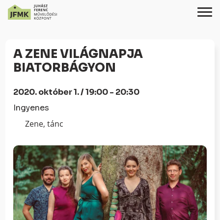
Skip
Ugrás
to
a
A ZENE VILÁGNAPJA
Content
navigációhoz
BIATORBÁGYON
2020. október 1. / 19:00 - 20:30
Ingyenes
Zene, tánc