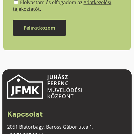
Elolvastam és elfogadom az
Adatkezelési
tájékoztatót
.
Kapcsolat
2051 Biatorbágy, Baross Gábor utca 1.