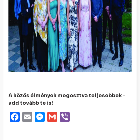
A közös élmények megosztva teljesebbek -
add tovább te is!
Facebook
Email
Messenger
Gmail
Viber