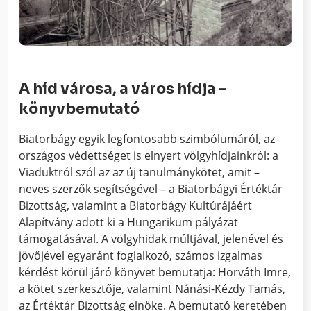
A híd városa, a város hídja –
könyvbemutató
Biatorbágy egyik legfontosabb szimbólumáról, az
országos védettséget is elnyert völgyhídjainkról: a
Viaduktról szól az az új tanulmánykötet, amit –
neves szerzők segítségével – a Biatorbágyi Értéktár
Bizottság, valamint a Biatorbágy Kultúrájáért
Alapítvány adott ki a Hungarikum pályázat
támogatásával. A völgyhidak múltjával, jelenével és
jövőjével egyaránt foglalkozó, számos izgalmas
kérdést körül járó könyvet bemutatja: Horváth Imre,
a kötet szerkesztője, valamint Nánási-Kézdy Tamás,
az Értéktár Bizottság elnöke. A bemutató keretében