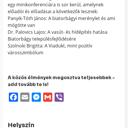
egy minikonferenciára is sor kerül, amelynek
előadói és előadásai a következők lesznek:
Panyik-Tóth János: A biatorbágyi merénylet és ami
mögötte van
Dr. Palovics Lajos: A vasút- és hídépítés hatása
Biatorbágy településfejlődésére
Szolnoki Brigitta: A Viadukt, mint pozitív
városszimbólum
A közös élmények megosztva teljesebbek -
add tovább te is!
Facebook
Email
Messenger
Gmail
Viber
Helyszín