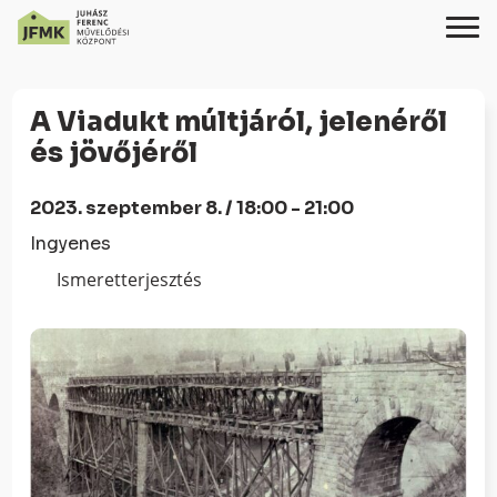
Skip
Ugrás
to
a
A Viadukt múltjáról, jelenéről
Content
navigációhoz
és jövőjéről
2023. szeptember 8. / 18:00 - 21:00
Ingyenes
Ismeretterjesztés