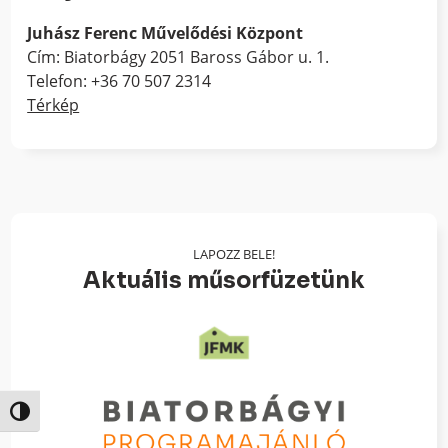
Juhász Ferenc Művelődési Központ
Cím: Biatorbágy 2051 Baross Gábor u. 1.
Telefon: +36 70 507 2314
Térkép
LAPOZZ BELE!
Aktuális műsorfüzetünk
Nagy kontraszt váltása