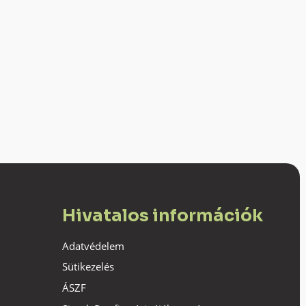
Hivatalos információk
Adatvédelem
Sütikezelés
ÁSZF