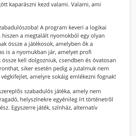
gött kaparászni kezd valami. Valami, ami
abadulószoba! A program keveri a logikai
l, hiszen a megtalált nyomokból egy olyan
knak össze a játékosok, amelyben ők a
as is a nyomukban jár, amelyet profi
 össze kell dolgozniuk, csendben és óvatosan
 ronthat, siker esetén pedig a jutalmuk nem
végkifejlet, amelyre sokáig emlékezni fognak!
szereplős szabadulós játéka, amely nem
agadó, helyszínekre egyénileg írt történetről
sz. Egyszerre játék, színház, alternatív