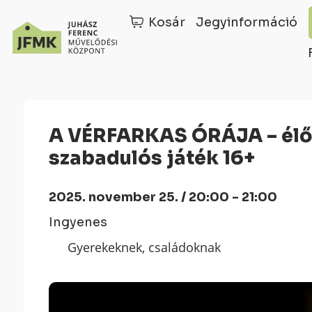
Kosár
Jegyinformáció
Skip
Ugrás
to
a
Content
navigációhoz
A VÉRFARKAS ÓRÁJA – élőszereplős horror
szabadulós játék 16+
2025. november 25. / 20:00 - 21:00
Ingyenes
Gyerekeknek, családoknak