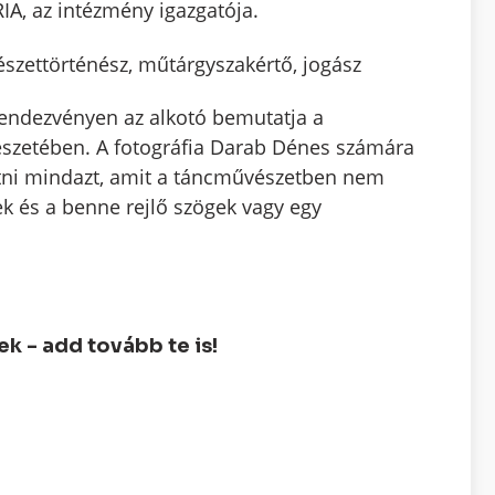
A, az intézmény igazgatója.
észettörténész, műtárgyszakértő, jogász
órendezvényen az alkotó bemutatja a
észetében. A fotográfia Darab Dénes számára
ni mindazt, amit a táncművészetben nem
tek és a benne rejlő szögek vagy egy
 - add tovább te is!