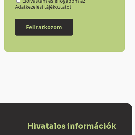
Elolvastam és elfogadom az
Adatkezelési tájékoztatót
.
Hivatalos információk