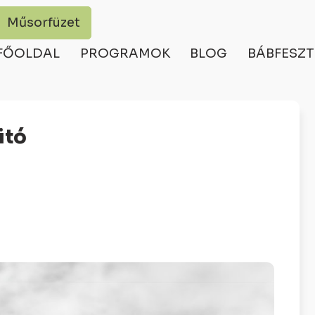
Műsorfüzet
FŐOLDAL
PROGRAMOK
BLOG
BÁBFESZT
itó