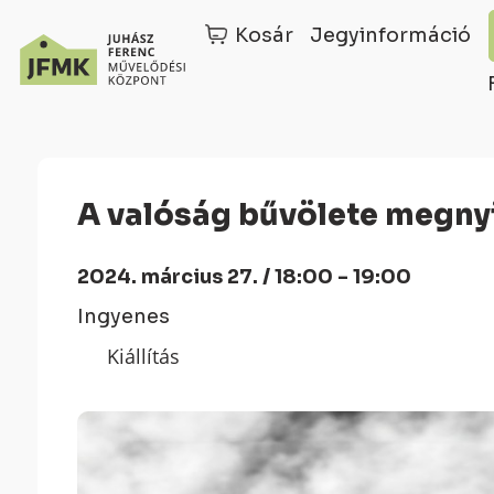
Kosár
Jegyinformáció
Skip
Ugrás
to
a
Content
navigációhoz
A valóság bűvölete megny
2024. március 27. / 18:00 - 19:00
Ingyenes
Kiállítás