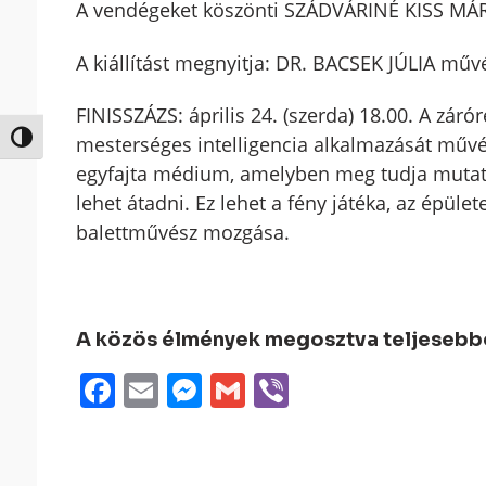
A vendégeket köszönti SZÁDVÁRINÉ KISS MÁRI
A kiállítást megnyitja: DR. BACSEK JÚLIA műv
FINISSZÁZS: április 24. (szerda) 18.00. A zár
Nagy kontraszt váltása
mesterséges intelligencia alkalmazását műv
egyfajta médium, amelyben meg tudja mutat
lehet átadni. Ez lehet a fény játéka, az épüle
balettművész mozgása.
A közös élmények megosztva teljesebbek
Facebook
Email
Messenger
Gmail
Viber