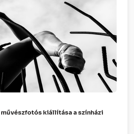
művészfotós kiállítása a színházi