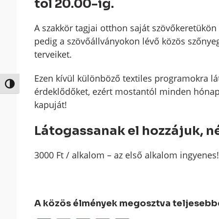
tól 20.00-ig.
A szakkör tagjai otthon saját szövőkeretükön
pedig a szövőállványokon lévő közös szőnye
terveiket.
Ezen kívül különböző textiles programokra lát
Nagy kontraszt váltása
érdeklődőket, ezért mostantól minden hónap
kapuját!
Látogassanak el hozzájuk, n
3000 Ft / alkalom – az első alkalom ingyenes!
A közös élmények megosztva teljesebbek