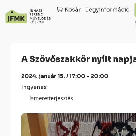
Kosár
Jegyinformáció
Skip
Ugrás
to
a
Content
navigációhoz
A Szövőszakkör nyílt napj
2024. január 15. / 17:00 - 20:00
Ingyenes
Ismeretterjesztés