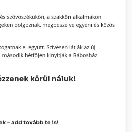
 és szövőszékükön, a szakköri alkalmakon
geken dolgoznak, megbeszélve egyéni és közös
ogatnak el együtt. Szívesen látják az új
 második hétfőjén kinyitják a Bábosház
ézzenek körül náluk!
 - add tovább te is!