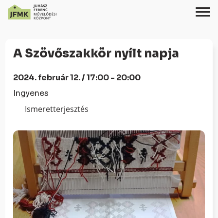
Skip
Ugrás
to
a
A Szövőszakkör nyílt napja
Content
navigációhoz
2024. február 12. / 17:00 - 20:00
Ingyenes
Ismeretterjesztés