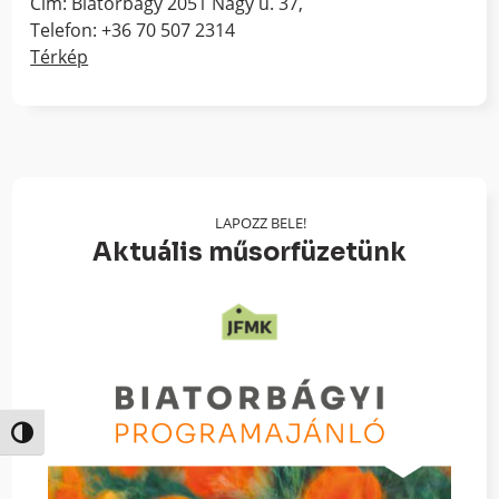
Cím: Biatorbágy 2051 Nagy u. 37,
Telefon: +36 70 507 2314
Térkép
LAPOZZ BELE!
Aktuális műsorfüzetünk
Nagy kontraszt váltása