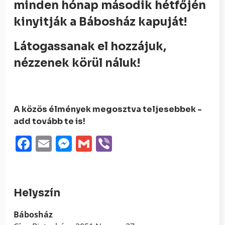
minden hónap második hétfőjén
kinyitják a Bábosház kapuját!
Látogassanak el hozzájuk,
nézzenek körül náluk!
A közös élmények megosztva teljesebbek -
add tovább te is!
Facebook
Email
Messenger
Gmail
Viber
Helyszín
Bábosház