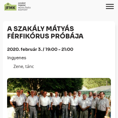
Skip
Ugrás
to
a
A SZAKÁLY MÁTYÁS
Content
navigációhoz
FÉRFIKÓRUS PRÓBÁJA
2020. február 3. / 19:00 - 21:00
Ingyenes
Zene, tánc