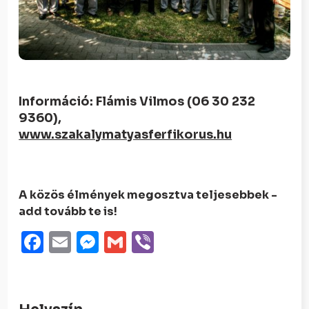
Információ: Flámis Vilmos (06 30 232
9360),
www.szakalymatyasferfikorus.hu
A közös élmények megosztva teljesebbek -
add tovább te is!
Facebook
Email
Messenger
Gmail
Viber