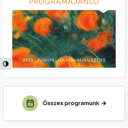
Nagy kontraszt váltása
Összes programunk