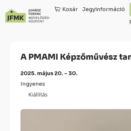
Kosár
Jegyinformáció
Skip
Ugrás
to
a
Content
navigációhoz
A PMAMI Képzőművész tan
2025. május 20. - 30.
Ingyenes
Kiállítás