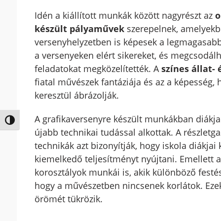
Idén a kiállított munkák között nagyrészt az
o
készült pályaművek
szerepelnek, amelyekb
versenyhelyzetben is képesek a legmagasabb 
a versenyeken elért sikereket, és megcsodálh
feladatokat megközelítették. A
színes állat-
fiatal művészek fantáziája és az a képesség, 
keresztül ábrázolják.
A grafikaversenyre készült munkákban diákjai
Nagy kontraszt váltása
újabb technikai tudással alkottak. A részletg
technikák azt bizonyítják, hogy iskola diákj
kiemelkedő teljesítményt nyújtani. Emellett a 
korosztályok munkái is, akik különböző festé
hogy a művészetben nincsenek korlátok. Ezek 
örömét tükrözik.