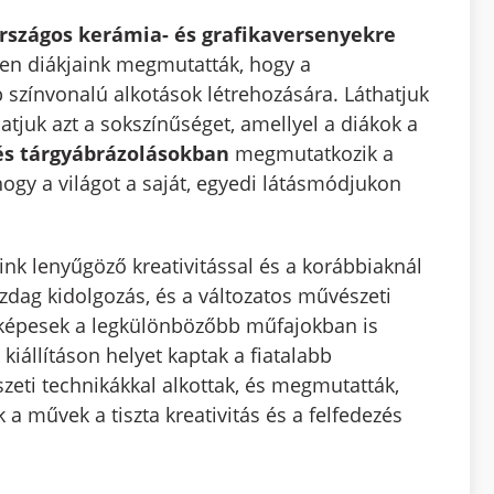
rszágos kerámia- és grafikaversenyekre
en diákjaink megmutatták, hogy a
színvonalú alkotások létrehozására. Láthatjuk
atjuk azt a sokszínűséget, amellyel a diákok a
 és tárgyábrázolásokban
megmutatkozik a
hogy a világot a saját, egyedi látásmódjukon
nk lenyűgöző kreativitással és a korábbiaknál
azdag kidolgozás, és a változatos művészeti
ai képesek a legkülönbözőbb műfajokban is
kiállításon helyet kaptak a fiatalabb
szeti technikákkal alkottak, és megmutatták,
a művek a tiszta kreativitás és a felfedezés