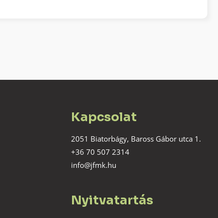
Kapcsolat
2051 Biatorbágy, Baross Gábor utca 1.
+36 70 507 2314
info@jfmk.hu
Nyitvatartás