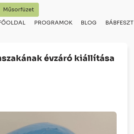
Műsorfüzet
FŐOLDAL
PROGRAMOK
BLOG
BÁBFESZT
szakának évzáró kiállítása