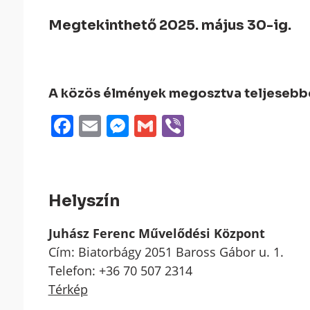
Megtekinthető 2025. május 30-ig.
A közös élmények megosztva teljesebbek
Facebook
Email
Messenger
Gmail
Viber
Helyszín
Juhász Ferenc Művelődési Központ
Cím: Biatorbágy 2051 Baross Gábor u. 1.
Telefon: +36 70 507 2314
Térkép