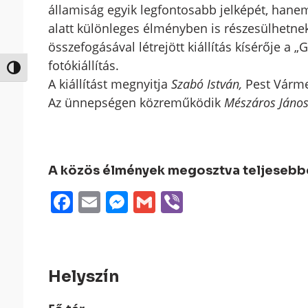
államiság egyik legfontosabb jelképét, han
alatt különleges élményben is részesülhetne
összefogásával létrejött kiállítás kísérője a
fotókiállítás.
Nagy kontraszt váltása
A kiállítást megnyitja
Szabó István,
Pest Várme
Az ünnepségen közreműködik
Mészáros János
A közös élmények megosztva teljesebbek
Facebook
Email
Messenger
Gmail
Viber
Helyszín