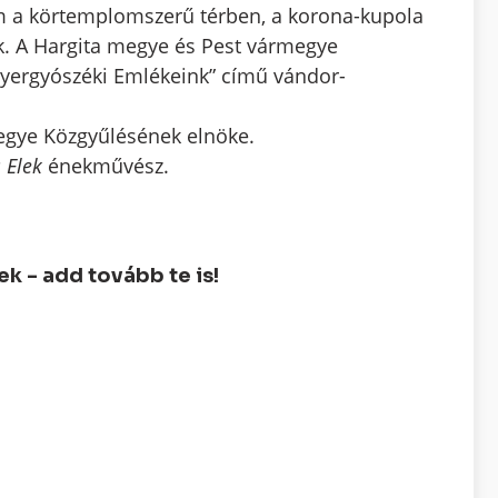
em a körtemplomszerű térben, a korona-kupola
k. A Hargita megye és Pest vármegye
 „Gyergyószéki Emlékeink” című vándor-
gye Közgyűlésének elnöke.
 Elek
énekművész.
 - add tovább te is!