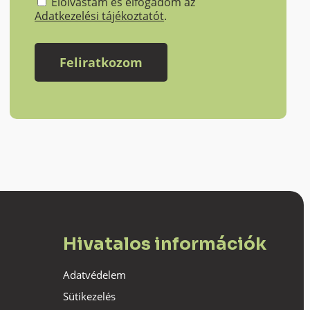
Elolvastam és elfogadom az
Adatkezelési tájékoztatót
.
Hivatalos információk
Adatvédelem
Sütikezelés