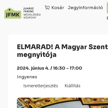
Kosár
Jegyinformáció
Skip
Ugrás
to
a
Content
navigációhoz
ELMARAD! A Magyar Szent Korona-kiállítás
megnyitója
2024. június 4. / 16:30 - 17:00
Ingyenes
Ismeretterjesztés
Kiállítás