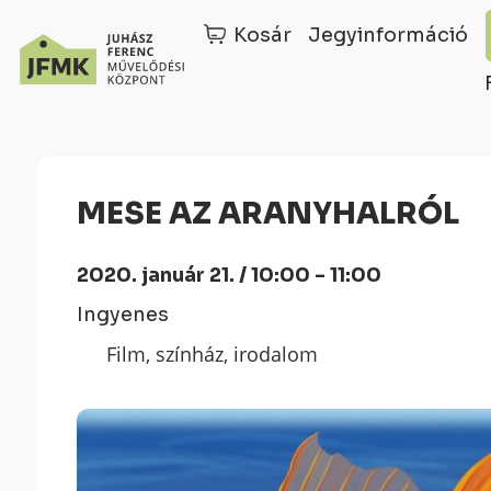
Kosár
Jegyinformáció
Skip
Ugrás
to
a
Content
navigációhoz
MESE AZ ARANYHALRÓL
2020. január 21. / 10:00 - 11:00
Ingyenes
Film, színház, irodalom