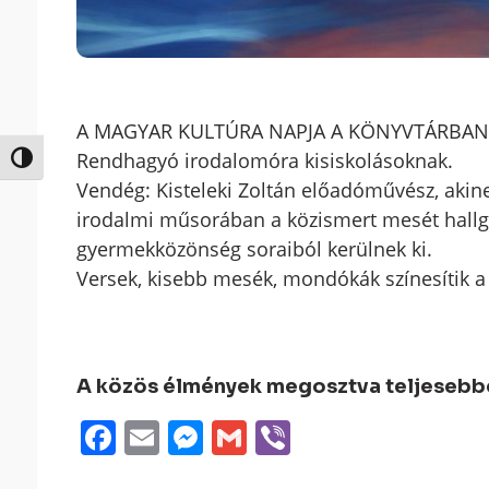
A MAGYAR KULTÚRA NAPJA A KÖNYVTÁRBAN
Rendhagyó irodalomóra kisiskolásoknak.
Nagy kontraszt váltása
Vendég: Kisteleki Zoltán előadóművész, aki
irodalmi műsorában a közismert mesét hallga
gyermekközönség soraiból kerülnek ki.
Versek, kisebb mesék, mondókák színesítik a
A közös élmények megosztva teljesebbek
Facebook
Email
Messenger
Gmail
Viber