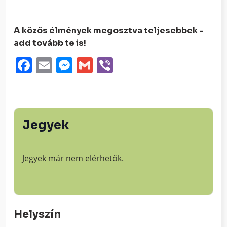
A közös élmények megosztva teljesebbek -
add tovább te is!
Facebook
Email
Messenger
Gmail
Viber
Jegyek
Jegyek már nem elérhetők.
Helyszín