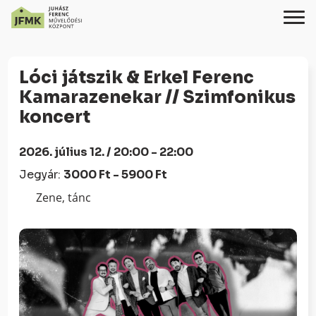
Skip
Ugrás
to
a
Lóci játszik & Erkel Ferenc
Content
navigációhoz
Kamarazenekar // Szimfonikus
koncert
2026. július 12. / 20:00 - 22:00
Jegyár:
3000 Ft - 5900 Ft
Zene, tánc