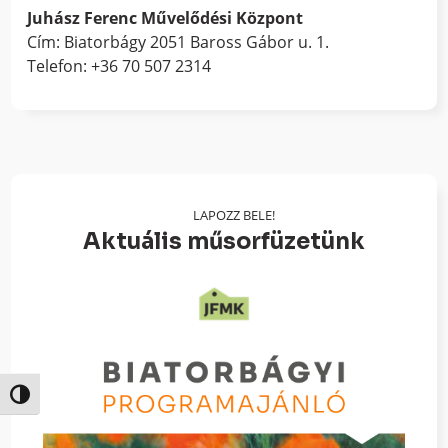
Juhász Ferenc Művelődési Központ
Cím: Biatorbágy 2051 Baross Gábor u. 1.
Telefon: +36 70 507 2314
LAPOZZ BELE!
Aktuális műsorfüzetünk
Nagy kontraszt váltása