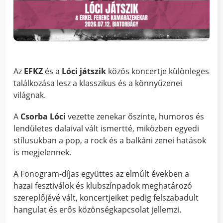
Az
EFKZ
és a
Lóci játszik
közös koncertje különleges
találkozása lesz a klasszikus és a könnyűzenei
világnak.
A
Csorba Lóci
vezette zenekar őszinte, humoros és
lendületes dalaival vált ismertté, miközben egyedi
stílusukban a pop, a rock és a balkáni zenei hatások
is megjelennek.
A Fonogram-díjas együttes az elmúlt években a
hazai fesztiválok és klubszínpadok meghatározó
szereplőjévé vált, koncertjeiket pedig felszabadult
hangulat és erős közönségkapcsolat jellemzi.