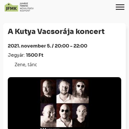
Skip
Ugrás
to
a
A Kutya Vacsorája koncert
Content
navigációhoz
2021. november 5. / 20:00 - 22:00
Jegyár:
1500 Ft
Zene, tánc