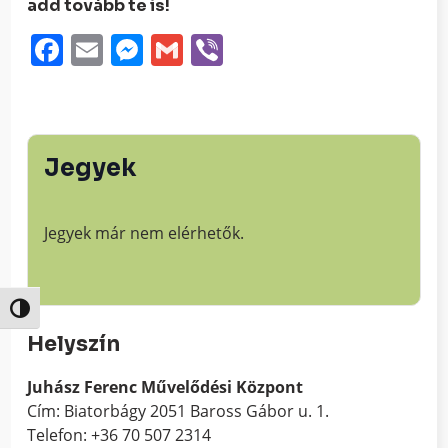
add tovább te is!
Facebook
Email
Messenger
Gmail
Viber
Jegyek
Jegyek már nem elérhetők.
Nagy kontraszt váltása
Helyszín
Juhász Ferenc Művelődési Központ
Cím: Biatorbágy 2051 Baross Gábor u. 1.
Telefon: +36 70 507 2314