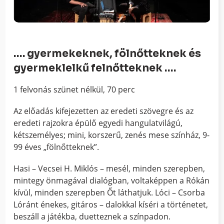
…. gyermekeknek, fölnőtteknek és
gyermeklelkű felnőtteknek ….
1 felvonás szünet nélkül, 70 perc
Az előadás kifejezetten az eredeti szövegre és az
eredeti rajzokra épülő egyedi hangulatvilágú,
kétszemélyes; mini, korszerű, zenés mese színház, 9-
99 éves „fölnőtteknek”.
Hasi – Vecsei H. Miklós – mesél, minden szerepben,
mintegy önmagával dialógban, voltaképpen a Rókán
kívül, minden szerepben Őt láthatjuk. Lóci – Csorba
Lóránt énekes, gitáros – dalokkal kíséri a történetet,
beszáll a játékba, duetteznek a színpadon.