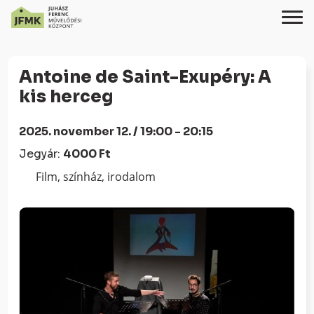
Skip
Ugrás
to
a
Antoine de Saint-Exupéry: A
Content
navigációhoz
kis herceg
2025. november 12. / 19:00 - 20:15
Jegyár:
4000 Ft
Film, színház, irodalom