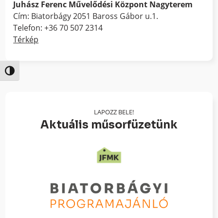
Juhász Ferenc Művelődési Központ Nagyterem
Cím: Biatorbágy 2051 Baross Gábor u.1.
Telefon: +36 70 507 2314
Térkép
Nagy kontraszt váltása
LAPOZZ BELE!
Aktuális műsorfüzetünk