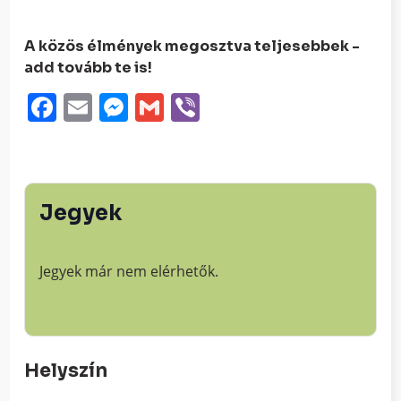
A közös élmények megosztva teljesebbek -
add tovább te is!
Facebook
Email
Messenger
Gmail
Viber
Jegyek
Jegyek már nem elérhetők.
Helyszín