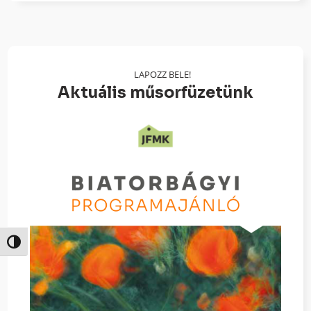
LAPOZZ BELE!
Aktuális műsorfüzetünk
Nagy kontraszt váltása