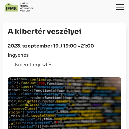
Skip
Ugrás
to
a
A kibertér veszélyei
Content
navigációhoz
2023. szeptember 19. / 19:00 - 21:00
Ingyenes
Ismeretterjesztés