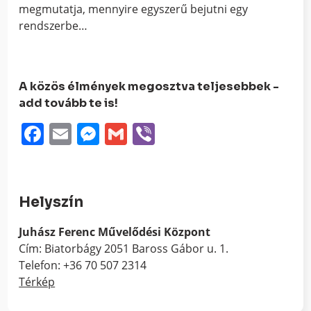
megmutatja, mennyire egyszerű bejutni egy
rendszerbe…
A közös élmények megosztva teljesebbek -
add tovább te is!
Facebook
Email
Messenger
Gmail
Viber
Helyszín
Juhász Ferenc Művelődési Központ
Cím: Biatorbágy 2051 Baross Gábor u. 1.
Telefon: +36 70 507 2314
Térkép