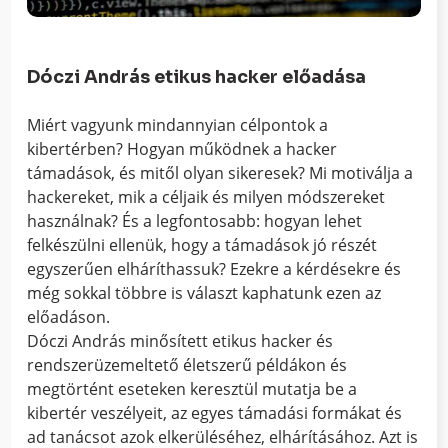
Dóczi András etikus hacker előadása
Miért vagyunk mindannyian célpontok a
kibertérben? Hogyan működnek a hacker
támadások, és mitől olyan sikeresek? Mi motiválja a
hackereket, mik a céljaik és milyen módszereket
használnak? És a legfontosabb: hogyan lehet
felkészülni ellenük, hogy a támadások jó részét
egyszerűen elháríthassuk? Ezekre a kérdésekre és
még sokkal többre is választ kaphatunk ezen az
előadáson.
Dóczi András minősített etikus hacker és
rendszerüzemeltető életszerű példákon és
megtörtént eseteken keresztül mutatja be a
kibertér veszélyeit, az egyes támadási formákat és
ad tanácsot azok elkerüléséhez, elhárításához. Azt is