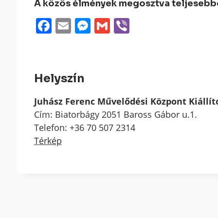
A közös élmények megosztva teljesebbek
Facebook
Email
Messenger
Gmail
Viber
Helyszín
Juhász Ferenc Művelődési Központ Kiállí
Cím: Biatorbágy 2051 Baross Gábor u.1.
Telefon: +36 70 507 2314
Térkép