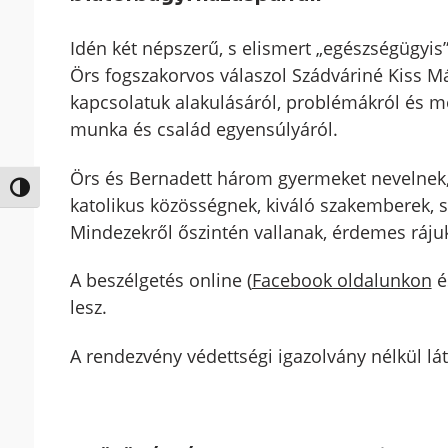
Idén két népszerű, s elismert „egészségügyi
Örs fogszakorvos válaszol Szádváriné Kiss Má
kapcsolatuk alakulásáról, problémákról és me
munka és család egyensúlyáról.
Örs és Bernadett három gyermeket nevelnek, 
Nagy kontraszt váltása
katolikus közösségnek, kiváló szakemberek, 
Mindezekről őszintén vallanak, érdemes rájuk 
A beszélgetés online (
Facebook oldalunkon
é
lesz.
A rendezvény védettségi igazolvány nélkül lá