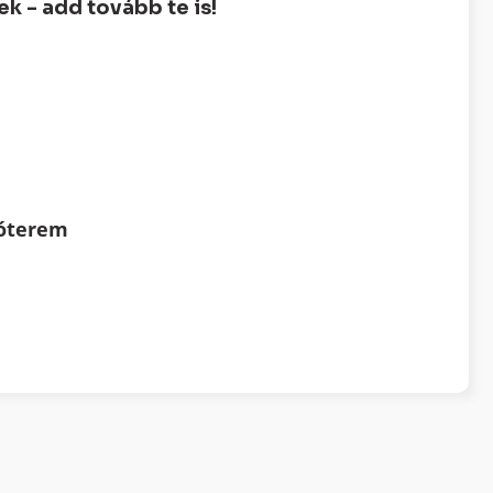
 - add tovább te is!
tóterem