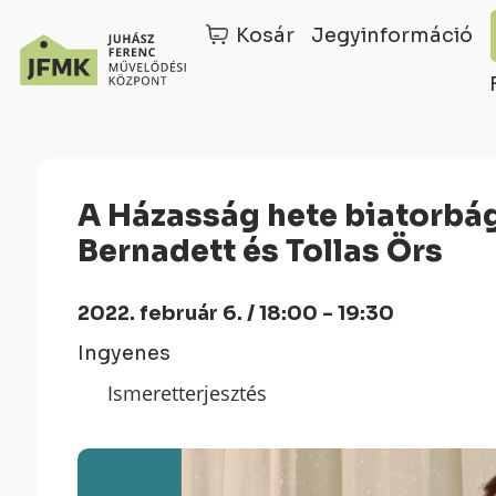
Kosár
Jegyinformáció
Skip
Ugrás
to
a
Content
navigációhoz
A Házasság hete biatorbágyi arcai: Tollas-Izsold
Bernadett és Tollas Örs
2022. február 6. / 18:00 - 19:30
Ingyenes
Ismeretterjesztés