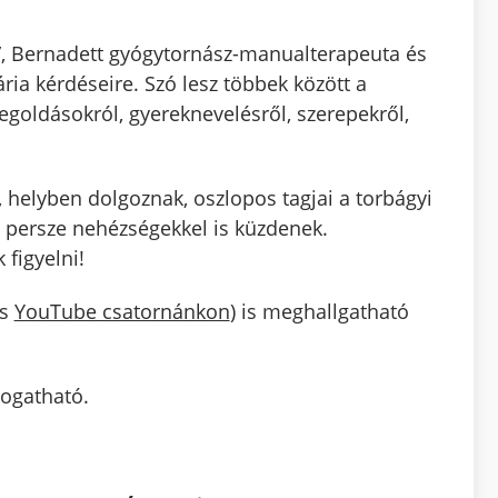
s”, Bernadett gyógytornász-manualterapeuta és
ria kérdéseire. Szó lesz többek között a
goldásokról, gyereknevelésről, szerepekről,
helyben dolgoznak, oszlopos tagjai a torbágyi
s persze nehézségekkel is küzdenek.
figyelni!
s
YouTube csatornánkon
) is meghallgatható
togatható.