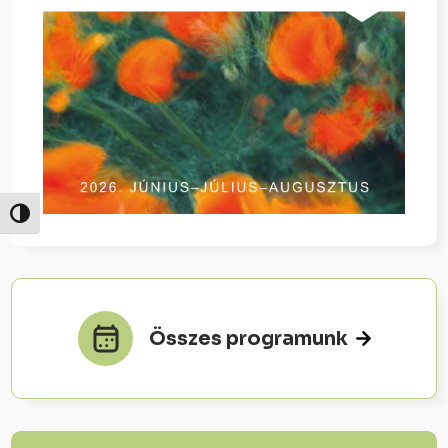
Nagy kontraszt váltása
Összes programunk