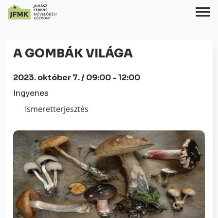
Skip
Ugrás
to
a
A GOMBÁK VILÁGA
Content
navigációhoz
2023. október 7. / 09:00 - 12:00
Ingyenes
Ismeretterjesztés