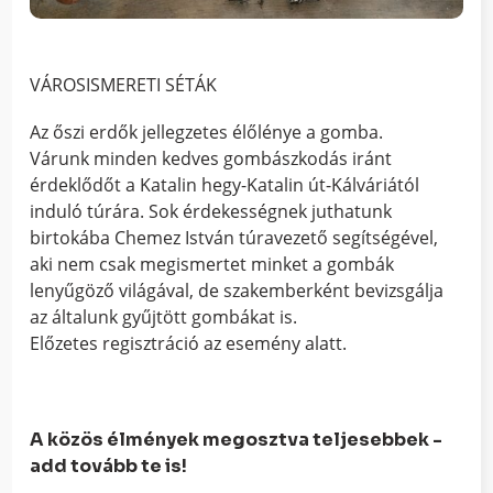
VÁROSISMERETI SÉTÁK
Az őszi erdők jellegzetes élőlénye a gomba.
Várunk minden kedves gombászkodás iránt
érdeklődőt a Katalin hegy-Katalin út-Kálváriától
induló túrára. Sok érdekességnek juthatunk
birtokába Chemez István túravezető segítségével,
aki nem csak megismertet minket a gombák
lenyűgöző világával, de szakemberként bevizsgálja
az általunk gyűjtött gombákat is.
Előzetes regisztráció az esemény alatt.
A közös élmények megosztva teljesebbek -
add tovább te is!