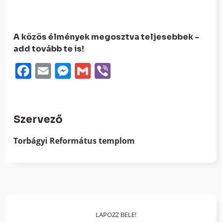
A közös élmények megosztva teljesebbek -
add tovább te is!
Facebook
Email
Messenger
Gmail
Viber
Szervező
Torbágyi Református templom
LAPOZZ BELE!