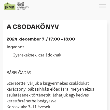
Skip
Ugrás
to
a
A CSODAKÖNYV
Content
navigációhoz
2024. december 7. / 17:00 - 18:00
Ingyenes
Gyerekeknek, családoknak
BÁBELŐADÁS
Szeretettel várjuk a kisgyermekes családokat
karácsonyi bábszínházi előadásra, melyen Jézus
születésének történetét láthatjuk egy kedves
kerettörténetbe beágyazva.
Korosztály: 3–11 évesek