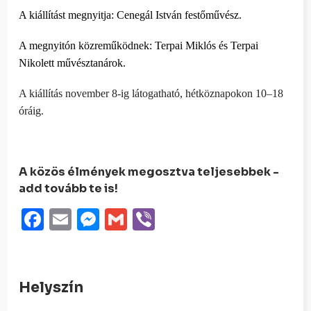
A kiállítást megnyitja: Cenegál István festőművész.
A megnyitón közreműködnek: Terpai Miklós és Terpai
Nikolett művésztanárok.
A kiállítás november 8-ig látogatható, hétköznapokon 10–18
óráig.
A közös élmények megosztva teljesebbek -
add tovább te is!
Facebook
Email
Messenger
Gmail
Viber
Helyszín