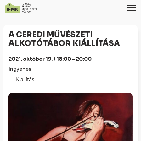
Skip
Ugrás
to
a
A CEREDI MŰVÉSZETI
Content
navigációhoz
ALKOTÓTÁBOR KIÁLLÍTÁSA
2021. október 19. / 18:00 - 20:00
Ingyenes
Kiállítás