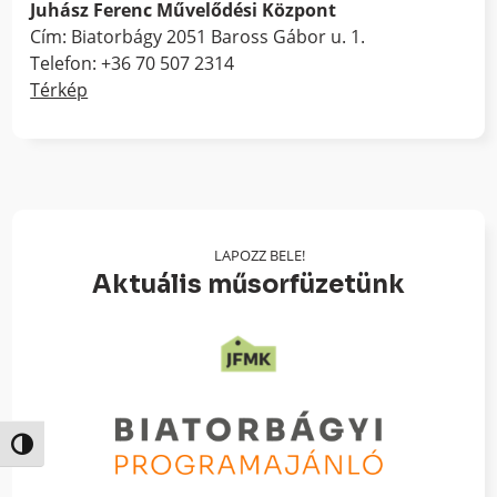
Juhász Ferenc Művelődési Központ
Cím: Biatorbágy 2051 Baross Gábor u. 1.
Telefon: +36 70 507 2314
Térkép
LAPOZZ BELE!
Aktuális műsorfüzetünk
Nagy kontraszt váltása