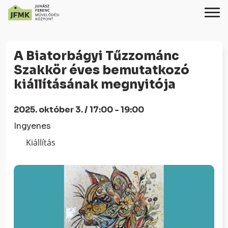
Skip
Ugrás
to
a
A Biatorbágyi Tűzzománc
Content
navigációhoz
Szakkör éves bemutatkozó
kiállításának megnyitója
2025. október 3. / 17:00 - 19:00
Ingyenes
Kiállítás