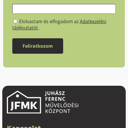
Elolvastam és elfogadom az
Adatkezelési
tájékoztatót
.