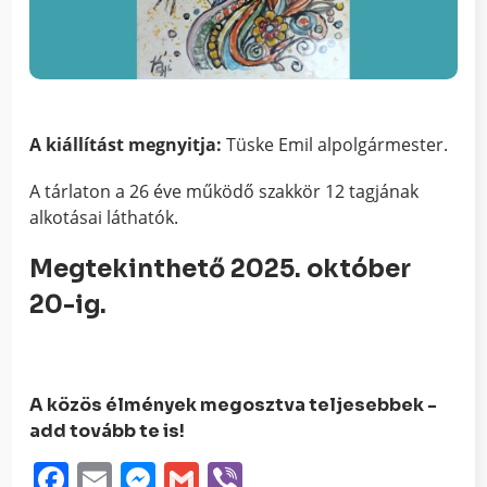
A kiállítást megnyitja:
Tüske Emil alpolgármester.
A tárlaton a 26 éve működő szakkör 12 tagjának
alkotásai láthatók.
Megtekinthető 2025. október
20-ig.
A közös élmények megosztva teljesebbek -
add tovább te is!
Facebook
Email
Messenger
Gmail
Viber