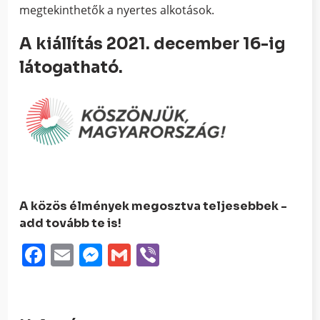
megtekinthetők a nyertes alkotások.
A kiállítás 2021. december 16-ig
látogatható.
A közös élmények megosztva teljesebbek -
add tovább te is!
Facebook
Email
Messenger
Gmail
Viber