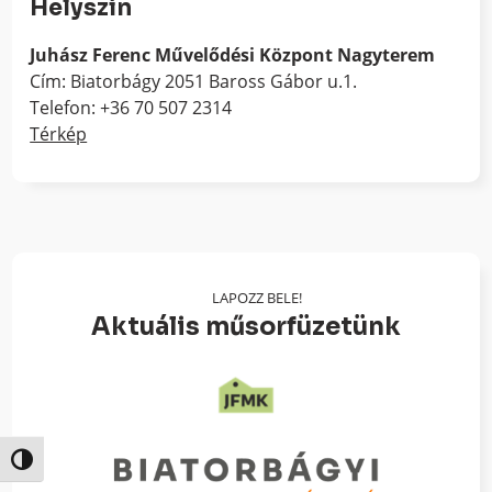
Helyszín
Juhász Ferenc Művelődési Központ Nagyterem
Cím: Biatorbágy 2051 Baross Gábor u.1.
Telefon: +36 70 507 2314
Térkép
LAPOZZ BELE!
Aktuális műsorfüzetünk
Nagy kontraszt váltása