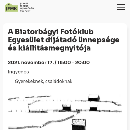
Skip
Ugrás
to
a
A Biatorbágyi Fotóklub
Content
navigációhoz
Egyesület díjátadó ünnepsége
és kiállításmegnyitója
2021. november 17. / 18:00 - 20:00
Ingyenes
Gyerekeknek, családoknak