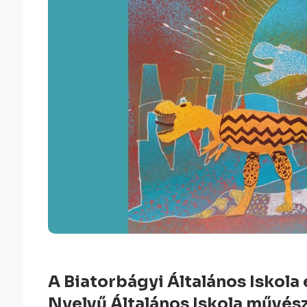
A Biatorbágyi Általános Iskola
Nyelvű Általános Iskola művész