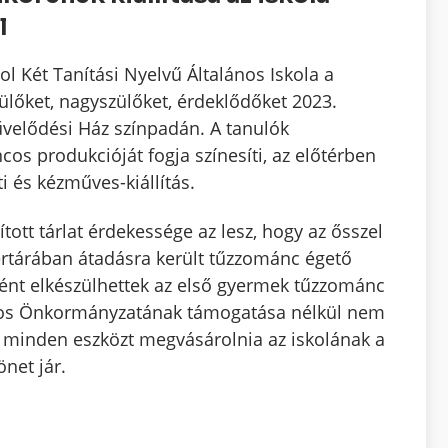
l
l Két Tanítási Nyelvű Általános Iskola a
ülőket, nagyszülőket, érdeklődőket 2023.
velődési Ház színpadán. A tanulók
ncos produkcióját fogja színesíti, az előtérben
 és kézműves-kiállítás.
tott tárlat érdekessége az lesz, hogy az ősszel
zertárában átadásra került tűzzománc égető
nt elkészülhettek az első gyermek tűzzománc
os Önkormányzatának támogatása nélkül nem
t minden eszközt megvásárolnia az iskolának a
net jár.