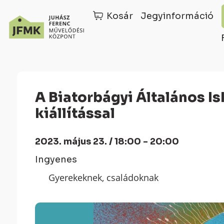
Kosár
Jegyinformáció
Skip
Ugrás
to
a
Content
navigációhoz
A Biatorbágyi Általános Iskola év végi gálaműsora
kiállítással
2023. május 23. / 18:00 - 20:00
Ingyenes
Gyerekeknek, családoknak