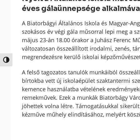
éves gálaünnepsége alkalmáva
A Biatorbágyi Általános Iskola és Magyar-Ango
szokásos év végi gála műsorral lepi meg a sz
május 23-án 18.00 órakor a Juhász Ferenc Mű
változatosan összeállított irodalmi, zenés, tá
megrendezésre kerülő iskolai képzőművészeti
Nagy kontraszt váltása
A felső tagozatos tanulók munkáiból összeállí
bírtokba vett új iskolaépület szaktantermi s
kemence használatba vételének eredményeké
remekművek. Ezek a munkák Biatorbágy Vár
jöhettek volna létre. Támogatásukkal sikerül
kézműve műhely elindításához, melyért köszö