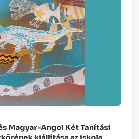
 és Magyar-Angol Két Tanítási
körének kiállítása az iskola