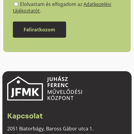
Elolvastam és elfogadom az
Adatkezelési
tájékoztatót
.
Kapcsolat
2051 Biatorbágy, Baross Gábor utca 1.