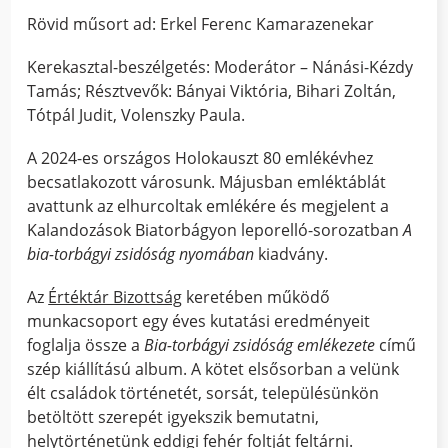
Rövid műsort ad: Erkel Ferenc Kamarazenekar
Kerekasztal-beszélgetés: Moderátor – Nánási-Kézdy
Tamás; Résztvevők: Bányai Viktória, Bihari Zoltán,
Tótpál Judit, Volenszky Paula.
A 2024-es országos Holokauszt 80 emlékévhez
becsatlakozott városunk. Májusban emléktáblát
avattunk az elhurcoltak emlékére és megjelent a
Kalandozások Biatorbágyon leporelló-sorozatban
A
bia-torbágyi zsidóság nyomában
kiadvány.
Az
Értéktár Bizottság
keretében működő
munkacsoport egy éves kutatási eredményeit
foglalja össze a
Bia-torbágyi zsidóság emlékezete
című
szép kiállítású album. A kötet elsősorban a velünk
élt családok történetét, sorsát, településünkön
betöltött szerepét igyekszik bemutatni,
helytörténetünk eddigi fehér foltját feltárni.