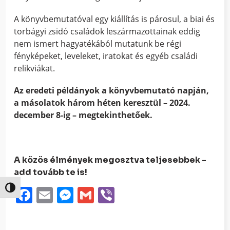
A könyvbemutatóval egy kiállítás is párosul, a biai és
torbágyi zsidó családok leszármazottainak eddig
nem ismert hagyatékából mutatunk be régi
fényképeket, leveleket, iratokat és egyéb családi
relikviákat.
Az eredeti példányok a könyvbemutató napján,
a másolatok három héten keresztül – 2024.
december 8-ig – megtekinthetőek.
A közös élmények megosztva teljesebbek -
add tovább te is!
Facebook
Email
Messenger
Gmail
Viber
Nagy kontraszt váltása