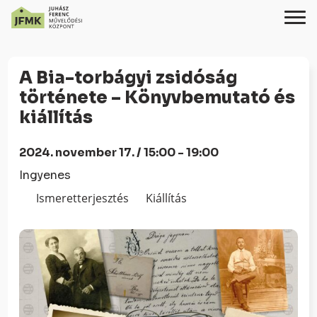
Skip
Ugrás
to
a
A Bia-torbágyi zsidóság
Content
navigációhoz
története – Könyvbemutató és
kiállítás
2024. november 17. / 15:00 - 19:00
Ingyenes
Ismeretterjesztés
Kiállítás