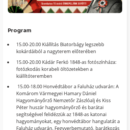
Program
15.00-20.00 Kiállítás Biatorbágy legszebb
kokárdáiból a nagyterem előterében
15.00-20.00 Kádár Ferkó 1848-as fotószínháza:
fotózkodás korabeli öltözetekben a
kiállítóteremben
15.00-18.00 Honvédtábor a Faluház udvarán: A
Komárom Vármegyei Hamary Dániel
Hagyományőrző Nemzetőr Zászlóalj és Kiss
Péter huszár hagyományőrző és barátai
segítségével felidézzük az 1848-as katonai
hagyományokat, egy honvédtábor hangulatát a
Faluház udvarán. Fegyverbemutató, barátkozás