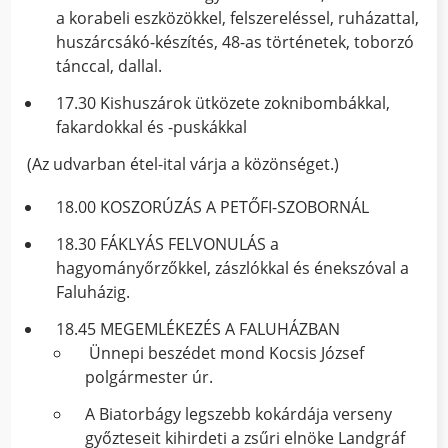
a korabeli eszközökkel, felszereléssel, ruházattal,
huszárcsákó-készítés, 48-as történetek, toborzó
tánccal, dallal.
17.30 Kishuszárok ütközete zoknibombákkal,
fakardokkal és -puskákkal
(Az udvarban étel-ital várja a közönséget.)
18.00 KOSZORÚZÁS A PETŐFI-SZOBORNÁL
18.30 FÁKLYÁS FELVONULÁS a
hagyományőrzőkkel, zászlókkal és énekszóval a
Faluházig.
18.45 MEGEMLÉKEZÉS A FALUHÁZBAN
Ünnepi beszédet mond Kocsis József
polgármester úr.
A Biatorbágy legszebb kokárdája verseny
győzteseit kihirdeti a zsűri elnöke Landgráf