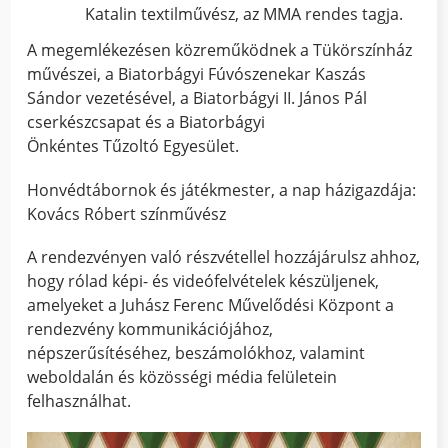
Katalin textilművész, az MMA rendes tagja.
A megemlékezésen közreműködnek a Tükörszínház
művészei, a Biatorbágyi Fúvószenekar Kaszás
Sándor vezetésével, a Biatorbágyi II. János Pál
cserkészcsapat és a Biatorbágyi
Önkéntes Tűzoltó Egyesület.
Honvédtábornok és játékmester, a nap házigazdája:
Kovács Róbert színművész
A rendezvényen való részvétellel hozzájárulsz ahhoz,
hogy rólad képi- és videófelvételek készüljenek,
amelyeket a Juhász Ferenc Művelődési Központ a
rendezvény kommunikációjához,
népszerűsítéséhez, beszámolókhoz, valamint
weboldalán és közösségi média felületein
felhasználhat.