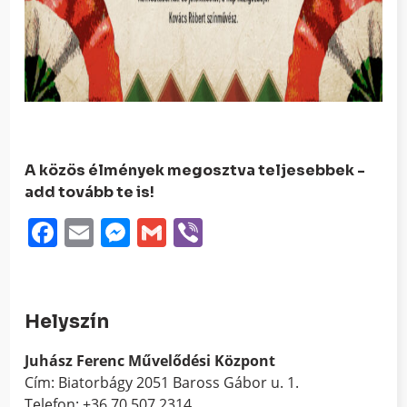
A közös élmények megosztva teljesebbek -
add tovább te is!
Facebook
Email
Messenger
Gmail
Viber
Helyszín
Juhász Ferenc Művelődési Központ
Cím: Biatorbágy 2051 Baross Gábor u. 1.
Telefon: +36 70 507 2314