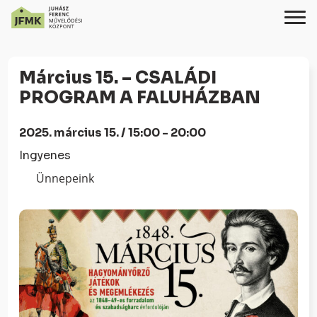
Skip
Ugrás
to
a
Március 15. – CSALÁDI
Content
navigációhoz
PROGRAM A FALUHÁZBAN
2025. március 15. / 15:00 - 20:00
Ingyenes
Ünnepeink