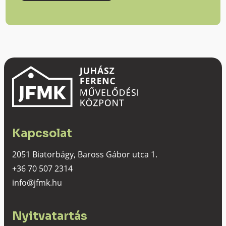
Kapcsolat
2051 Biatorbágy, Baross Gábor utca 1.
+36 70 507 2314
info@jfmk.hu
Nyitvatartás