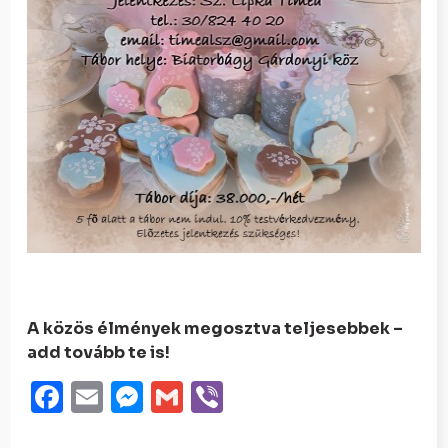
A közös élmények megosztva teljesebbek –
add tovább te is!
Facebook
Email
Messenger
Gmail
Viber