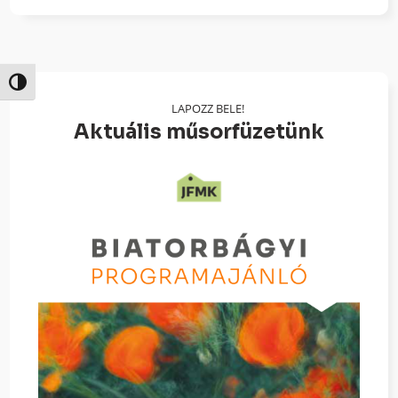
Nagy kontraszt váltása
LAPOZZ BELE!
Aktuális műsorfüzetünk