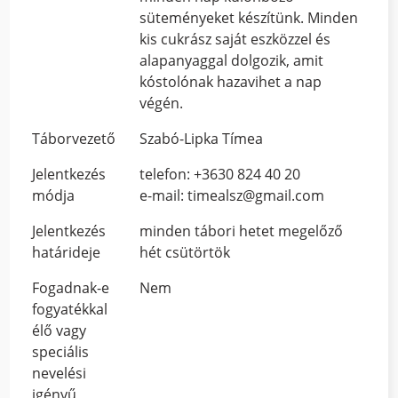
süteményeket készítünk. Minden
kis cukrász saját eszközzel és
alapanyaggal dolgozik, amit
kóstolónak hazavihet a nap
végén.
Táborvezető
Szabó-Lipka Tímea
Jelentkezés
telefon: +3630 824 40 20
módja
e-mail: timealsz@gmail.com
Jelentkezés
minden tábori hetet megelőző
határideje
hét csütörtök
Fogadnak-e
Nem
fogyatékkal
élő vagy
speciális
nevelési
igényű