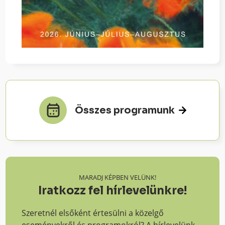
Összes programunk
MARADJ KÉPBEN VELÜNK!
Iratkozz fel hírlevelünkre!
Szeretnél elsőként értesülni a közelgő
eseményekről és programokról? A hírlevelünk