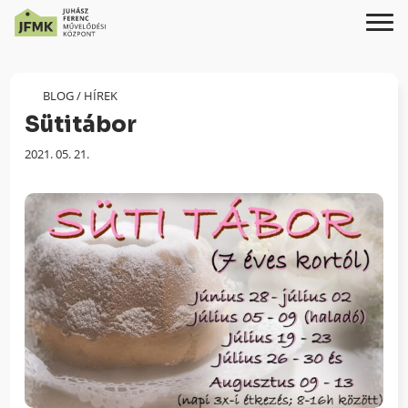
Skip
Ugrás
to
a
Content
navigációhoz
BLOG
/
HÍREK
Sütitábor
Megjelenés
2021. 05. 21.
dátuma: