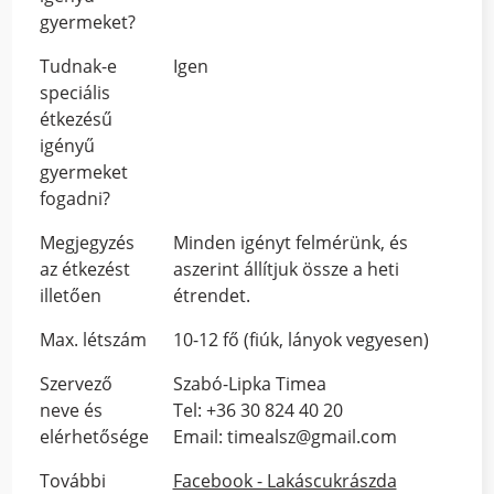
gyermeket?
Tudnak-e
Igen
speciális
étkezésű
igényű
gyermeket
fogadni?
Megjegyzés
Minden igényt felmérünk, és
az étkezést
aszerint állítjuk össze a heti
illetően
étrendet.
Max. létszám
10-12 fő (fiúk, lányok vegyesen)
Szervező
Szabó-Lipka Timea
neve és
Tel: +36 30 824 40 20
elérhetősége
Email: timealsz@gmail.com
További
Facebook - Lakáscukrászda