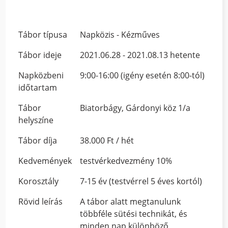
Tábor típusa
Napközis - Kézműves
Tábor ideje
2021.06.28 - 2021.08.13 hetente
Napközbeni
9:00-16:00 (igény esetén 8:00-tól)
időtartam
Tábor
Biatorbágy, Gárdonyi köz 1/a
helyszíne
Tábor díja
38.000 Ft / hét
Kedvemények
testvérkedvezmény 10%
Korosztály
7-15 év (testvérrel 5 éves kortól)
Rövid leírás
A tábor alatt megtanulunk
többféle sütési technikát, és
minden nap különböző