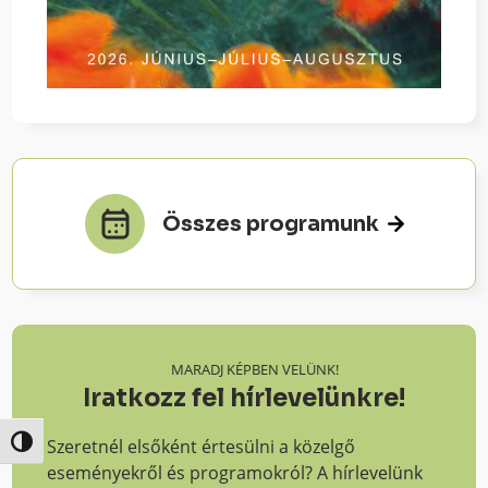
Összes programunk
MARADJ KÉPBEN VELÜNK!
Iratkozz fel hírlevelünkre!
Szeretnél elsőként értesülni a közelgő
Nagy kontraszt váltása
eseményekről és programokról? A hírlevelünk