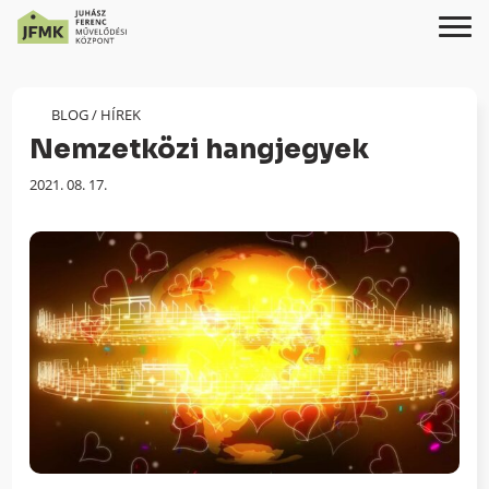
Skip
Ugrás
to
a
Content
navigációhoz
BLOG
/
HÍREK
Nemzetközi hangjegyek
Megjelenés
2021. 08. 17.
dátuma: