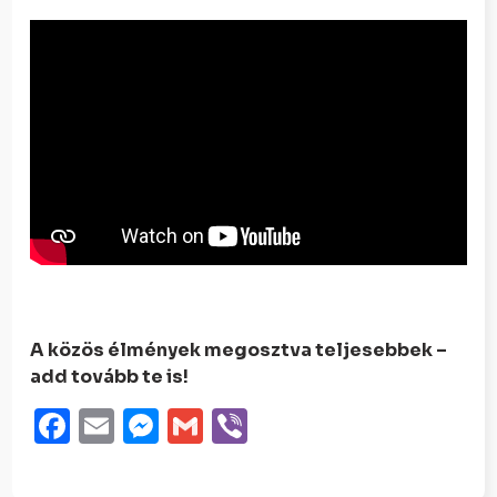
A közös élmények megosztva teljesebbek –
add tovább te is!
Facebook
Email
Messenger
Gmail
Viber