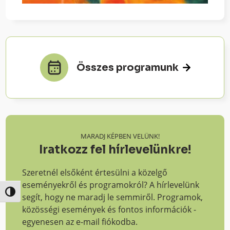
Összes programunk
MARADJ KÉPBEN VELÜNK!
Iratkozz fel hírlevelünkre!
Szeretnél elsőként értesülni a közelgő
eseményekről és programokról? A hírlevelünk
Nagy kontraszt váltása
segít, hogy ne maradj le semmiről. Programok,
közösségi események és fontos információk -
egyenesen az e-mail fiókodba.