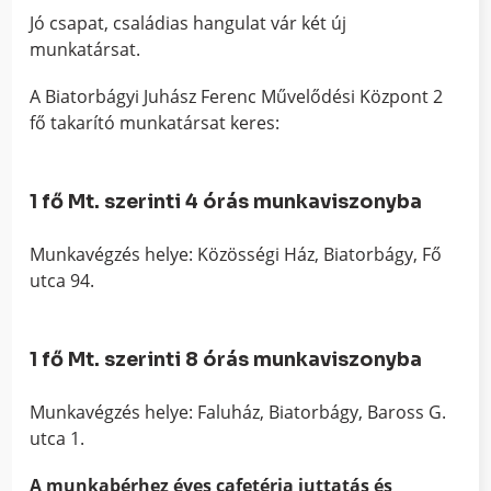
Jó csapat, családias hangulat vár két új
munkatársat.
A Biatorbágyi Juhász Ferenc Művelődési Központ 2
fő takarító munkatársat keres:
1 fő Mt. szerinti 4 órás munkaviszonyba
Munkavégzés helye: Közösségi Ház, Biatorbágy, Fő
utca 94.
1 fő Mt. szerinti 8 órás munkaviszonyba
Munkavégzés helye: Faluház, Biatorbágy, Baross G.
utca 1.
A munkabérhez éves cafetéria juttatás és