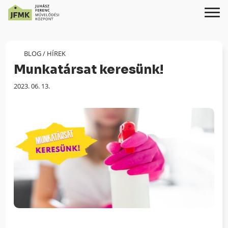
Skip
Ugrás
to
a
Content
navigációhoz
BLOG
/
HÍREK
Munkatársat keresünk!
Megjelenés
2023. 06. 13.
dátuma: