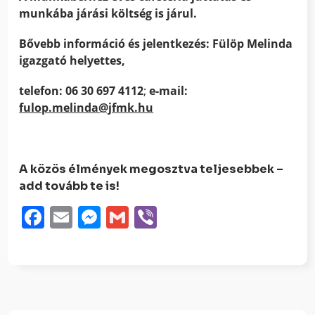
munkába járási költség is járul.
Bővebb információ és jelentkezés: Fülöp Melinda
igazgató helyettes,
telefon: 06 30 697 4112
;
e-mail:
fulop.melinda@jfmk.hu
A közös élmények megosztva teljesebbek –
add tovább te is!
Facebook
Email
Messenger
Gmail
Viber