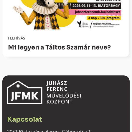
FELHÍVÁS
Mi legyen a Táltos Szamár neve?
Kapcsolat
2051 Biatorbágy, Baross Gábor utca 1.