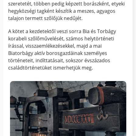
szeretetét, többen pedig képzett borászként, etyeki
hegyközségi tagként készítik a meszes, agyagos
talajon termett szőlőjük nedűjét.
A kötet a kezdetektől veszi sorra Bia és Torbágy
korabeli szőlőművelését, számos helytörténeti
írással, visszaemlékezésekkel, majd a mai
Biatorbágy aktív borosgazdáinak személyes
történeteit, indíttatásait, sokszor évszázados
családtörténetüket ismerhetjük meg.