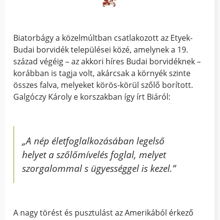
Biatorbágy a közelmúltban csatlakozott az Etyek-
Budai borvidék települései közé, amelynek a 19.
század végéig – az akkori híres Budai borvidéknek –
korábban is tagja volt, akárcsak a környék szinte
összes falva, melyeket körös-körül szőlő borított.
Galgóczy Károly e korszakban így írt Biáról:
„A nép életfoglalkozásában legelső
helyet a szőlőmívelés foglal, melyet
szorgalommal s ügyességgel is kezel.”
A nagy törést és pusztulást az Amerikából érkező