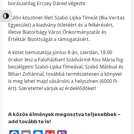
borászatilag Ercsey Dániel végezte.
Nagy kontraszt váltása
Külön köszönet illeti Szabó-Lipka Tímeát (Bia-Veritas
Egyesület) a kiadvány ötletéért és a felkérésért,
illetve Biatorbágy Város Önkormányzatát és
Értéktár Bizottságát a támogatásért.
A kötet bemutatója június 8-án, szerdán, 18.00
órakor lesz a Faluházban! Szádváriné Kiss Mária fog
beszélgetni Szabó-Lipka Tímeával, Szabó Mátéval és
Bihari Zoltánnal, továbbá természetesen a könyvet
is meg lehet majd vásárolni a helyszínen (6000 Ft-
ért). Szeretettel várjuk az érdeklődőket!
A közös élmények megosztva teljesebbek –
add tovább te is!