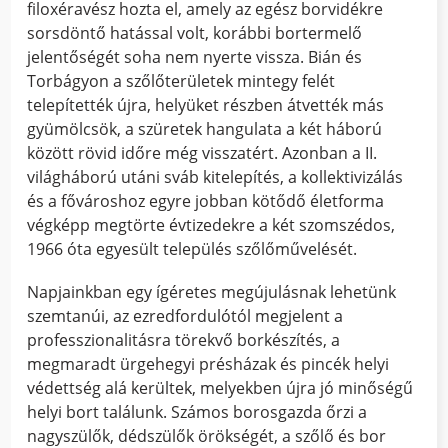
filoxéravész hozta el, amely az egész borvidékre
sorsdöntő hatással volt, korábbi bortermelő
jelentőségét soha nem nyerte vissza. Bián és
Torbágyon a szőlőterületek mintegy felét
telepítették újra, helyüket részben átvették más
gyümölcsök, a szüretek hangulata a két háború
között rövid időre még visszatért. Azonban a II.
világháború utáni sváb kitelepítés, a kollektivizálás
és a fővároshoz egyre jobban kötődő életforma
végképp megtörte évtizedekre a két szomszédos,
1966 óta egyesült település szőlőművelését.
Napjainkban egy ígéretes megújulásnak lehetünk
szemtanúi, az ezredfordulótól megjelent a
professzionalitásra törekvő borkészítés, a
megmaradt ürgehegyi présházak és pincék helyi
védettség alá kerültek, melyekben újra jó minőségű
helyi bort találunk. Számos borosgazda őrzi a
nagyszülők, dédszülők örökségét, a szőlő és bor