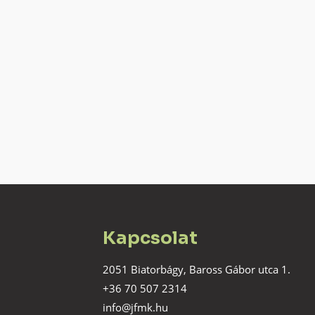
Kapcsolat
2051 Biatorbágy, Baross Gábor utca 1.
+36 70 507 2314
info@jfmk.hu