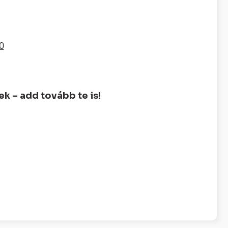
0
 – add tovább te is!