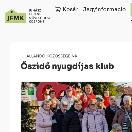
Kosár
Jegyinformáció
Skip
Ugrás
to
a
Content
navigációhoz
ÁLLANDÓ KÖZÖSSÉGEINK
Őszidő nyugdíjas klub