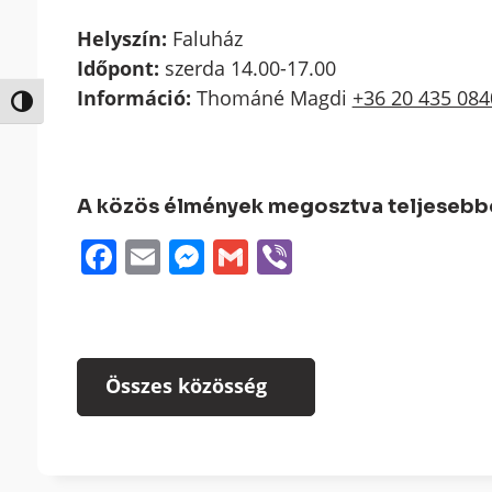
Helyszín:
Faluház
Időpont:
szerda 14.00-17.00
Információ:
Thománé Magdi
+36 20 435 084
Nagy kontraszt váltása
A közös élmények megosztva teljesebbek
Facebook
Email
Messenger
Gmail
Viber
Összes közösség