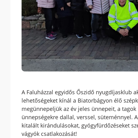
A Faluházzal egyidős Őszidő nyugdíjasklub akt
lehetőségeket kínál a Biatorbágyon élő szép
megünnepeljük az év jeles ünnepeit, a tagok 
ünnepségekre dallal, verssel, süteménnyel. 
kitalált kirándulásokat, gyógyfürdőzéseket sz
vágyók csatlakozását!