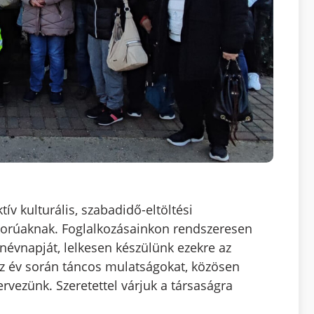
ív kulturális, szabadidő-eltöltési
korúaknak. Foglalkozásainkon rendszeresen
névnapját, lelkesen készülünk ezekre az
Az év során táncos mulatságokat, közösen
ervezünk. Szeretettel várjuk a társaságra