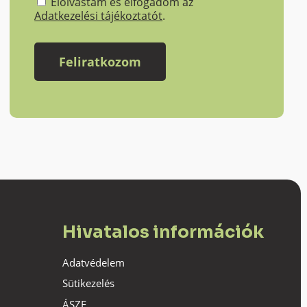
Elolvastam és elfogadom az
Adatkezelési tájékoztatót
.
Hivatalos információk
Adatvédelem
Sütikezelés
ÁSZF