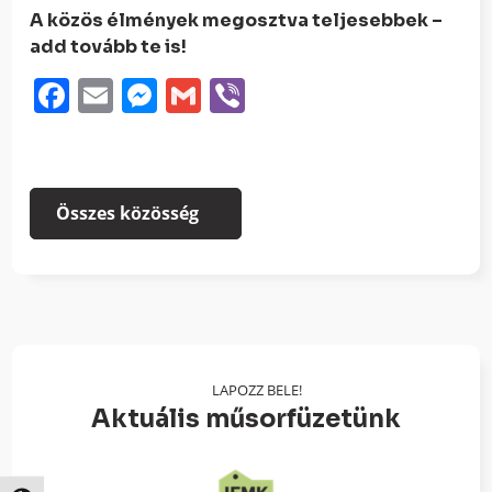
A közös élmények megosztva teljesebbek –
add tovább te is!
Facebook
Email
Messenger
Gmail
Viber
Összes közösség
LAPOZZ BELE!
Aktuális műsorfüzetünk