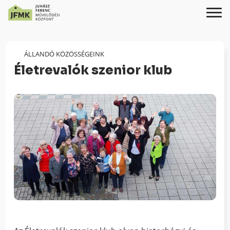
Skip
Ugrás
to
a
Content
navigációhoz
ÁLLANDÓ KÖZÖSSÉGEINK
Életrevalók szenior klub