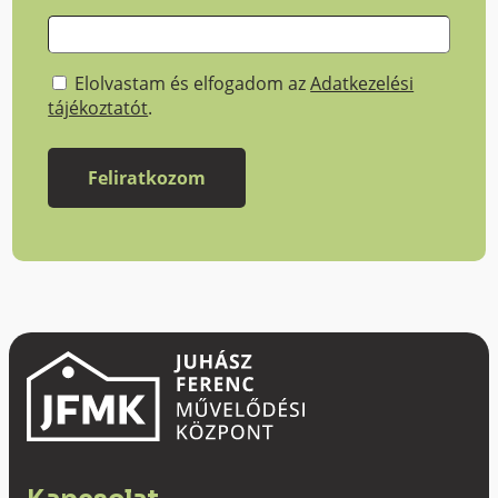
Elolvastam és elfogadom az
Adatkezelési
tájékoztatót
.