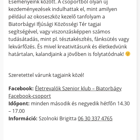
Eseményeink között. A csoportból olyan új
kezdeményezések indulhattak el, mint amilyen
például az okoseszköz kezelő tanfolyam a
Biatorbágyi Ifjúsági Közösségi Tér tagjai
segítségével, vagy viszonzásképpen számos
tudásátadás, mint pl. tésztakészítés, fánksütés vagy
lekvárfőzés. És mivel kreativitásunk és életkedvünk
határtalan, kalandjaink a jövőben is folytatódnak!
Szeretettel várunk tagjaink közé!
Facebook:
Életrevalók Szenior klub – Biatorbágy
Facebook-csoport
Időpont:
minden második és negyedik hétfőn 14.30
– 17.00
Információ:
Szolnoki Brigitta
06 30 337 4765