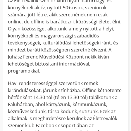
Az Életrevalók szenior klub olyan biatorbágyi és
környékbeli aktív, nyitott 50+-osok, szeniorok
számára jött létre, akik szeretnének nem csak
online, de offline is barátkozni, közösségi életet élni.
Olyan közösséget alkotunk, amely nyitott a helyi,
környékbeli és magyarországi szabadidős
tevékenységek, kulturálódási lehetőségek iránt, és
mindezt baráti közösségben szeretné élvezni. A
Juhász Ferenc Művelődési Központ nekik kíván
lehetőséget biztosítani információval,
programokkal.
Havi rendszerességgel szervezünk remek
kirándulásokat, járunk színházba. Offline kéthetente
hétfőnként 14.30-tól (télen 13.30-tól) találkozunk a
Faluházban, ahol kártyázunk, kézimunkázunk,
kézműveskedünk, társalkodunk, sütizünk. Ezek az
alkalmak is meghirdetésre kerülnek az Életrevalók
szenior klub Facebook-csoportjában az