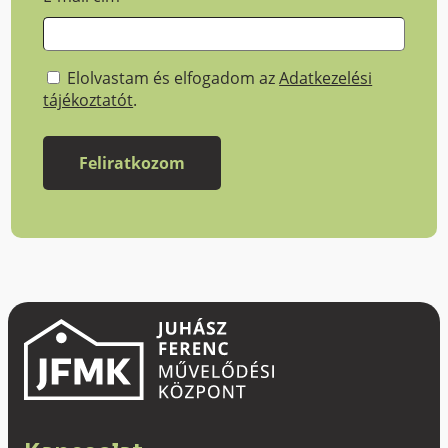
Elolvastam és elfogadom az
Adatkezelési
tájékoztatót
.