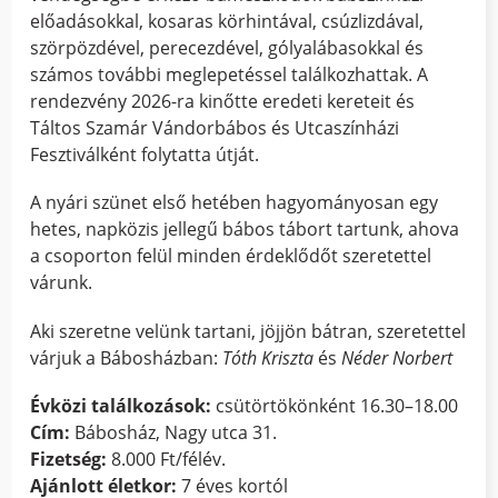
előadásokkal, kosaras körhintával, csúzlizdával,
szörpözdével, perecezdével, gólyalábasokkal és
számos további meglepetéssel találkozhattak. A
rendezvény 2026-ra kinőtte eredeti kereteit és
Táltos Szamár Vándorbábos és Utcaszínházi
Fesztiválként folytatta útját.
A nyári szünet első hetében hagyományosan egy
hetes, napközis jellegű bábos tábort tartunk, ahova
a csoporton felül minden érdeklődőt szeretettel
várunk.
Aki szeretne velünk tartani, jöjjön bátran, szeretettel
várjuk a Bábosházban:
Tóth Kriszta
és
Néder Norbert
Évközi találkozások:
csütörtökönként 16.30–18.00
Cím:
Bábosház, Nagy utca 31.
Fizetség:
8.000 Ft/félév.
Ajánlott életkor:
7 éves kortól