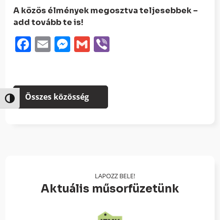
A közös élmények megosztva teljesebbek –
add tovább te is!
Facebook
Email
Messenger
Gmail
Viber
Összes közösség
Nagy kontraszt váltása
LAPOZZ BELE!
Aktuális műsorfüzetünk