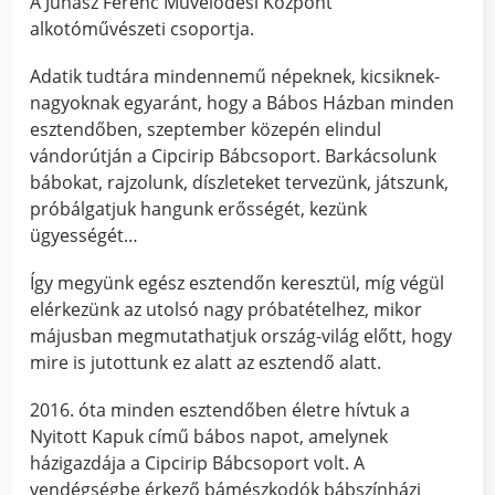
A Juhász Ferenc Művelődési Központ
alkotóművészeti csoportja.
Adatik tudtára mindennemű népeknek, kicsiknek-
nagyoknak egyaránt, hogy a Bábos Házban minden
esztendőben, szeptember közepén elindul
vándorútján a Cipcirip Bábcsoport. Barkácsolunk
bábokat, rajzolunk, díszleteket tervezünk, játszunk,
próbálgatjuk hangunk erősségét, kezünk
ügyességét…
Így megyünk egész esztendőn keresztül, míg végül
elérkezünk az utolsó nagy próbatételhez, mikor
májusban megmutathatjuk ország-világ előtt, hogy
mire is jutottunk ez alatt az esztendő alatt.
2016. óta minden esztendőben életre hívtuk a
Nyitott Kapuk című bábos napot, amelynek
házigazdája a Cipcirip Bábcsoport volt. A
vendégségbe érkező bámészkodók bábszínházi