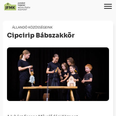
Skip
Ugrás
to
a
Content
navigációhoz
ÁLLANDÓ KÖZÖSSÉGEINK
Cipcirip Bábszakkör