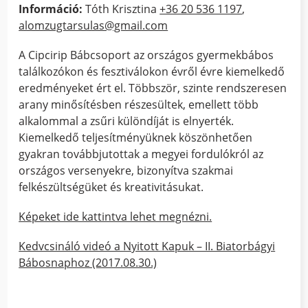
Információ:
Tóth Krisztina
+36 20 536 1197
,
alomzugtarsulas@gmail.com
A Cipcirip Bábcsoport az országos gyermekbábos
találkozókon és fesztiválokon évről évre kiemelkedő
eredményeket ért el. Többször, szinte rendszeresen
arany minősítésben részesültek, emellett több
alkalommal a zsűri különdíját is elnyerték.
Kiemelkedő teljesítményüknek köszönhetően
gyakran továbbjutottak a megyei fordulókról az
országos versenyekre, bizonyítva szakmai
felkészültségüket és kreativitásukat.
Képeket ide kattintva lehet megnézni.
Kedvcsináló videó a Nyitott Kapuk – II. Biatorbágyi
Bábosnaphoz (2017.08.30.)