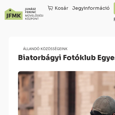
Kosár
Jegyinformáció
Skip
Ugrás
to
a
Content
navigációhoz
ÁLLANDÓ KÖZÖSSÉGEINK
Biatorbágyi Fotóklub Egye