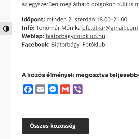
az egyszerűen meglátható dolgokon túlit i
Időpont:
minden 2. szerdán 18.00–21.00
Infó:
Tonomár Mónika
bfe.titkar@gmail.com
Nagy kontraszt váltása
Weblap:
biatorbagyifotoklub.hu
Facebook:
Biatorbágyi Fotóklub
A közös élmények megosztva teljesebbek
Facebook
Email
Messenger
Gmail
Viber
Összes közösség