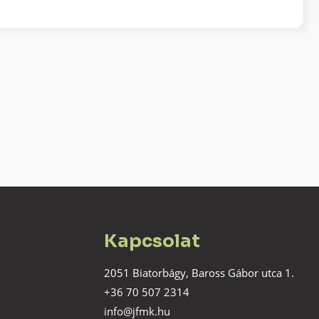
Kapcsolat
2051 Biatorbágy, Baross Gábor utca 1.
+36 70 507 2314
info@jfmk.hu