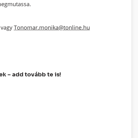
s megmutassa.
vagy
Tonomar.monika@tonline.hu
 – add tovább te is!