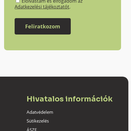
Elolvastam és elfogadom az
Adatkezelési tájékoztatót
.
Hivatalos információk
Adatvédelem
Sütikezelés
ÁSZF